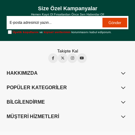
Size Özel Kampanyalar
Hemen Kayıt Ol Fırsatlardan Önce Sen Haberdar Ol!
Gönder
Üyelik koşullarını
ve
kişisel verilerimin
korunmasını kabul ediyorum.
Takipte Kal
HAKKIMIZDA
POPÜLER KATEGORİLER
BİLGİLENDİRME
MÜŞTERİ HİZMETLERİ