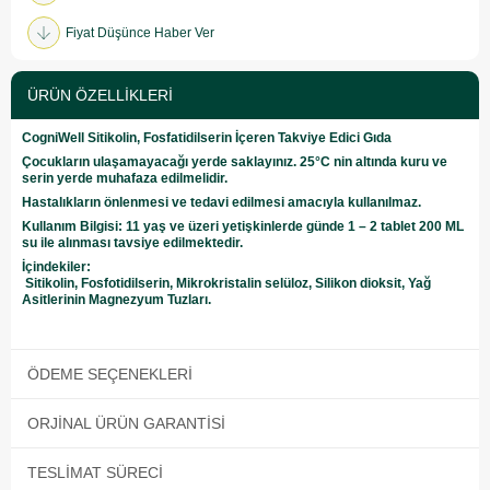
Fiyat Düşünce Haber Ver
ÜRÜN ÖZELLIKLERI
CogniWell Sitikolin, Fosfatidilserin İçeren Takviye Edici Gıda
Çocukların ulaşamayacağı yerde saklayınız. 25°C nin altında kuru ve
serin yerde muhafaza edilmelidir.
Hastalıkların önlenmesi ve tedavi edilmesi amacıyla kullanılmaz.
Kullanım Bilgisi:
11 yaş ve üzeri yetişkinlerde günde 1 – 2 tablet 200 ML
su ile alınması tavsiye edilmektedir.
İçindekiler:
Sitikolin, Fosfotidilserin, Mikrokristalin selüloz, Silikon dioksit, Yağ
Asitlerinin Magnezyum Tuzları.
ÖDEME SEÇENEKLERI
ORJINAL ÜRÜN GARANTISI
TESLIMAT SÜRECI