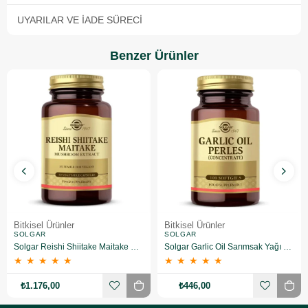
UYARILAR VE İADE SÜRECI
Benzer Ürünler
Bitkisel Ürünler
Bitkisel Ürünler
SOLGAR
SOLGAR
Solgar Reishi Shiitake Maitake Mushroom Extract 50 Kapsül
Solgar Garlic Oil Sarımsak Yağı 100 Kapsül
★
★
★
★
★
★
★
★
★
★
₺1.176,00
₺446,00