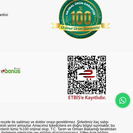
ntisi
reçete ile satılmaz ve doktor onayı gerektirmez. Şirketimiz ilaç satışı
nin yerini almazlar. Amacımız tüketicilere en doğru bilgiyi sunmaktır; bu
rünlerin tümü %100 orijinal olup, T.C. Tarım ve Orman Bakanlığı tarafından
n ifadelerin sitemizde yer aldığını düşünüyorsanız, lütfen bize bildirin.