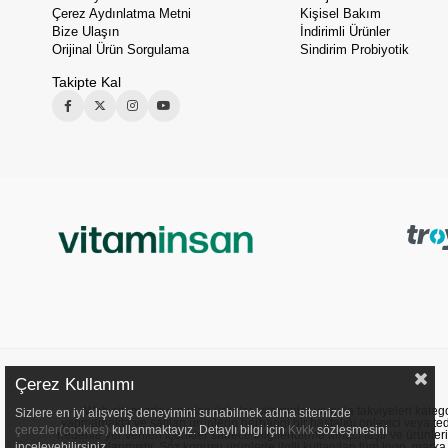
Çerez Aydınlatma Metni
Kişisel Bakım
Bize Ulaşın
İndirimli Ürünler
Orijinal Ürün Sorgulama
Sindirim Probiyotik
Takipte Kal
Çerez Kullanımı
Web sitemizde sunulan ürünler, vitaminler ve gıda takviyeleri kategori
Sizlere en iyi alışveriş deneyimini sunabilmek adına sitemizde
yapmamakta ve satılan ürünlerin herhangi bir hastalığı önleyici veya ted
çerezler(cookies)
kullanmaktayız. Detaylı bilgi için
Kvkk
sözleşmesini
nedenle yer verilen içerikler sadece bilgilendirme amacı taşır ve ürünler
onaylanmıştır. Söz konusu ürünlerle ilgili kullanılan tüm logo, marka ve
inceleyebilirsiniz.