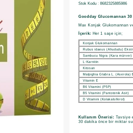
Stok Kodu
8682325885986
Goodday Glucomannan 30
Max Konjak Glukomannan ve
İçerik:
Her 1 saşe için;
Konjak Glukomannan
Rubus idaeus (Ahududu) Ekstr
Sambucu Nigra (Kara mürver) 
L-Karnitin
Kitosan
Malpighia Glabra L. (Aserola) 
Vitamin E
B6 Vitamini (P5P)
B5 Vitamini (Pantotenik Asit)
D Vitamini (Kolakalsiferol)
Kullanım Önerisi:
Tavsiye e
30 dakika önce bir miktar su 