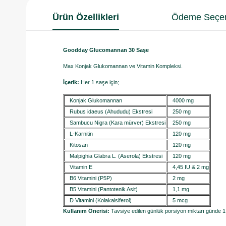
Ürün Özellikleri
Ödeme Seçen
Goodday Glucomannan 30 Saşe
Max Konjak Glukomannan ve Vitamin Kompleksi.
İçerik:
Her 1 saşe için;
Konjak Glukomannan
4000 mg
Rubus idaeus (Ahududu) Ekstresi
250 mg
Sambucu Nigra (Kara mürver) Ekstresi
250 mg
L-Karnitin
120 mg
Kitosan
120 mg
Malpighia Glabra L. (Aserola) Ekstresi
120 mg
Vitamin E
4,45 IU & 2 mg
B6 Vitamini (P5P)
2 mg
B5 Vitamini (Pantotenik Asit)
1,1 mg
D Vitamini (Kolakalsiferol)
5 mcg
Kullanım Önerisi:
Tavsiye edilen günlük porsiyon miktarı günde 1 