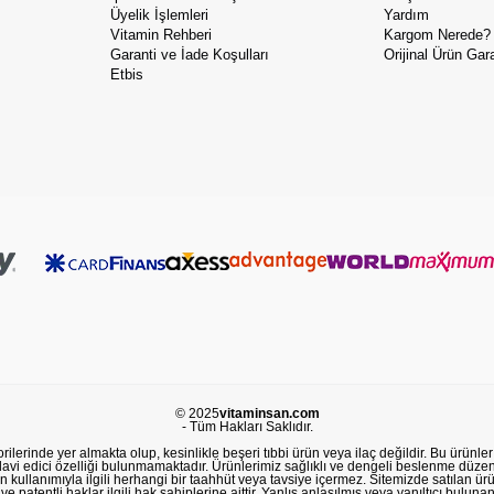
Üyelik İşlemleri
Yardım
Vitamin Rehberi
Kargom Nerede?
Garanti ve İade Koşulları
Orijinal Ürün Gara
Etbis
© 2025
vitaminsan.com
- Tüm Hakları Saklıdır.
lerinde yer almakta olup, kesinlikle beşeri tıbbi ürün veya ilaç değildir. Bu ürünler 
avi edici özelliği bulunmamaktadır. Ürünlerimiz sağlıklı ve dengeli beslenme düzeni
in kullanımıyla ilgili herhangi bir taahhüt veya tavsiye içermez. Sitemizde satılan ü
 patentli haklar ilgili hak sahiplerine aittir. Yanlış anlaşılmış veya yanıltıcı buluna