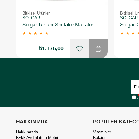
Bitkisel Ürünler
Bitkisel Ür
SOLGAR
SOLGAR
Solgar Reishi Shiitake Maitake Mushroom Extract 50 Kapsül
★
★
★
★
★
★
★
★
₺1.176,00
Ü
e
HAKKIMIZDA
POPÜLER KATEGO
Hakkımızda
Vitaminler
Kvkk Aydınlatma Metni
Kolajen