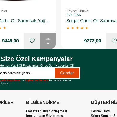
ünler
Bitkisel Ürünler
SOLGAR
Solgar Garlic Oil Sarımsak Yağı 100 Kapsül
★
★
★
★
★
★
★
₺446,00
₺772,00
Size Özel Kampanyalar
Hemen Kayıt Ol Fırsatlardan Önce Sen Haberdar Ol!
Gönder
yelik koşullarını
ve
kişisel verilerimin
korunmasını kabul
diyorum.
RİLER
BİLGİLENDİRME
MÜŞTERİ Hİ
Mesafeli Satış Sözleşmesi
Destek Hattı
İptal ve İade Sözleşmesi
Sıkça Sorulan So