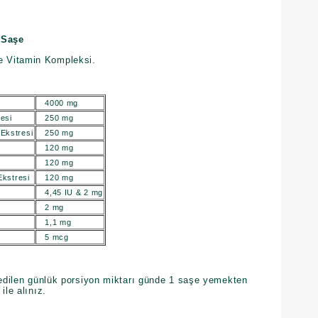
 Saşe
 Vitamin Kompleksi.
4000 mg
esi
250 mg
Ekstresi
250 mg
120 mg
120 mg
Ekstresi
120 mg
4,45 IU & 2 mg
2 mg
1,1 mg
5 mcg
dilen günlük porsiyon miktarı günde 1 saşe yemekten
ile alınız.