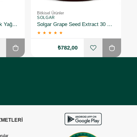
Bitkisel Ürünler
Bi
SOLGAR
S
Solgar Garlic Oil Sarımsak Yağı 100 Kapsül 2 Adet
Solgar Grape Seed Extract 30 Kapsül
★
★
★
★
★
₺782,00
ZMETLERİ
rular