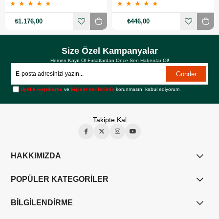
★
★
★
★
★
★
★
★
★
★
₺1.176,00
₺446,00
Size Özel Kampanyalar
Hemen Kayıt Ol Fırsatlardan Önce Sen Haberdar Ol!
Gönder
Üyelik koşullarını
ve
kişisel verilerimin
korunmasını kabul ediyorum.
Takipte Kal
HAKKIMIZDA
POPÜLER KATEGORİLER
BİLGİLENDİRME