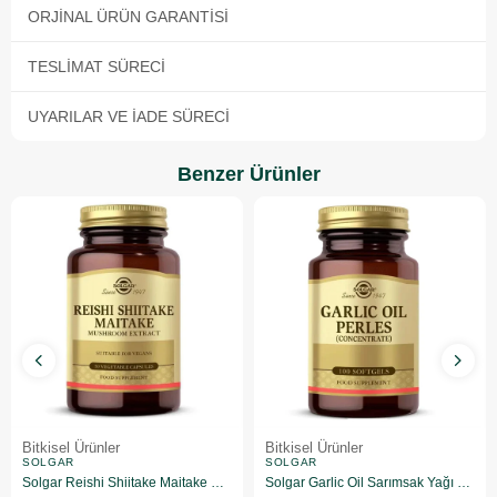
ORJINAL ÜRÜN GARANTISI
TESLIMAT SÜRECI
UYARILAR VE İADE SÜRECI
Benzer Ürünler
Bitkisel Ürünler
Bitkisel Ürünler
SOLGAR
SOLGAR
Solgar Reishi Shiitake Maitake Mushroom Extract 50 Kapsül
Solgar Garlic Oil Sarımsak Yağı 100 Kapsül