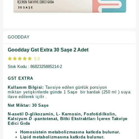
GOODDAY
Goodday Gst Extra 30 Saşe 2 Adet
5.0
Stok Kodu
8682325885214-2
GST EXTRA
Kullanım Bilgisi:
Tavsiye edilen günlük porsiyon
miktarı
yetişkinlerde günde 1 Saşe bir bardak (250 ml ) suya
ilave edilerek içilir .
Net Miktar: 30 Saşe
N-asetil D-glikozamin, L- Karnosin, Fosfotidilkolin,
Kalsiyum
D
-pantotenat, Bitki Ekstraktları İçeren Takviye
Edici Gıda
Homosistein metabolizmasına katkıda bulunur.
Lipid metabolizmasına katkıda bulunur.