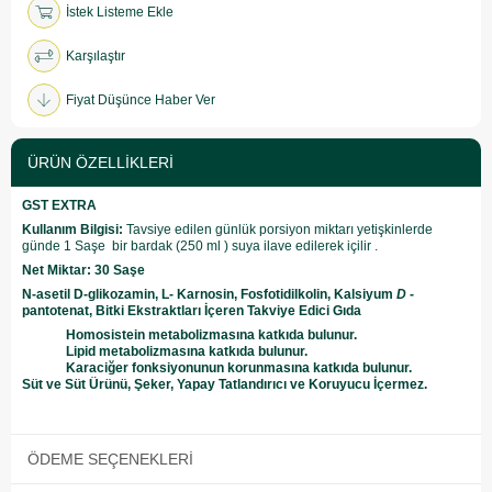
İstek Listeme Ekle
Karşılaştır
Fiyat Düşünce Haber Ver
ÜRÜN ÖZELLIKLERI
GST EXTRA
Kullanım Bilgisi:
Tavsiye edilen günlük porsiyon miktarı
yetişkinlerde
günde 1 Saşe bir bardak (250 ml ) suya ilave edilerek içilir .
Net Miktar: 30 Saşe
N-asetil D-glikozamin, L- Karnosin, Fosfotidilkolin, Kalsiyum
D
-
pantotenat, Bitki Ekstraktları İçeren Takviye Edici Gıda
Homosistein metabolizmasına katkıda bulunur.
Lipid metabolizmasına katkıda bulunur.
Karaciğer fonksiyonunun korunmasına katkıda bulunur.
Süt ve Süt Ürünü, Şeker, Yapay Tatlandırıcı ve Koruyucu İçermez.
ÖDEME SEÇENEKLERI