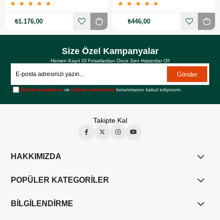
★
★
★
★
★
★
★
★
★
★
₺1.176,00
₺446,00
Size Özel Kampanyalar
Hemen Kayıt Ol Fırsatlardan Önce Sen Haberdar Ol!
Gönder
Üyelik koşullarını
ve
kişisel verilerimin
korunmasını kabul ediyorum.
Takipte Kal
HAKKIMIZDA
POPÜLER KATEGORİLER
BİLGİLENDİRME