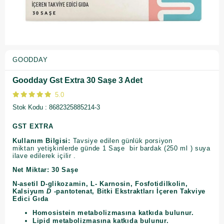
GOODDAY
Goodday Gst Extra 30 Saşe 3 Adet
5.0
Stok Kodu
8682325885214-3
GST EXTRA
Kullanım Bilgisi:
Tavsiye edilen günlük porsiyon
miktarı
yetişkinlerde günde 1 Saşe bir bardak (250 ml ) suya
ilave edilerek içilir .
Net Miktar: 30 Saşe
N-asetil D-glikozamin, L- Karnosin, Fosfotidilkolin,
Kalsiyum
D
-pantotenat, Bitki Ekstraktları İçeren Takviye
Edici Gıda
Homosistein metabolizmasına katkıda bulunur.
Lipid metabolizmasına katkıda bulunur.