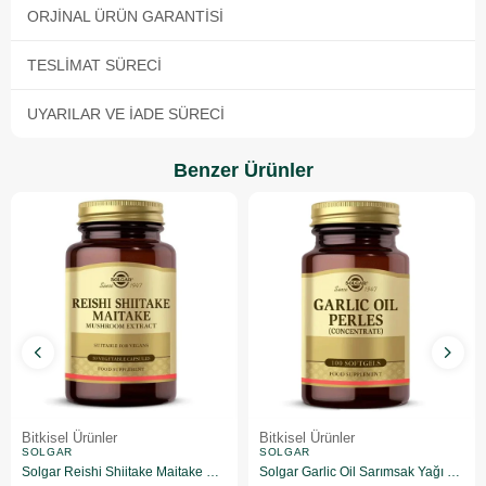
ORJINAL ÜRÜN GARANTISI
TESLIMAT SÜRECI
UYARILAR VE İADE SÜRECI
Benzer Ürünler
Bitkisel Ürünler
Bitkisel Ürünler
SOLGAR
SOLGAR
Solgar Reishi Shiitake Maitake Mushroom Extract 50 Kapsül
Solgar Garlic Oil Sarımsak Yağı 100 Kapsül