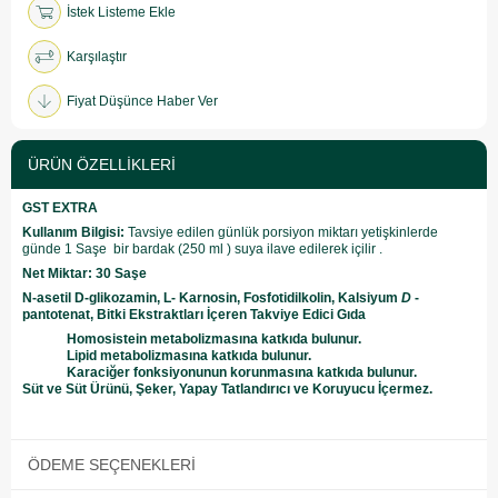
İstek Listeme Ekle
Karşılaştır
Fiyat Düşünce Haber Ver
ÜRÜN ÖZELLIKLERI
GST EXTRA
Kullanım Bilgisi:
Tavsiye edilen günlük porsiyon miktarı
yetişkinlerde
günde 1 Saşe bir bardak (250 ml ) suya ilave edilerek içilir .
Net Miktar: 30 Saşe
N-asetil D-glikozamin, L- Karnosin, Fosfotidilkolin, Kalsiyum
D
-
pantotenat, Bitki Ekstraktları İçeren Takviye Edici Gıda
Homosistein metabolizmasına katkıda bulunur.
Lipid metabolizmasına katkıda bulunur.
Karaciğer fonksiyonunun korunmasına katkıda bulunur.
Süt ve Süt Ürünü, Şeker, Yapay Tatlandırıcı ve Koruyucu İçermez.
ÖDEME SEÇENEKLERI