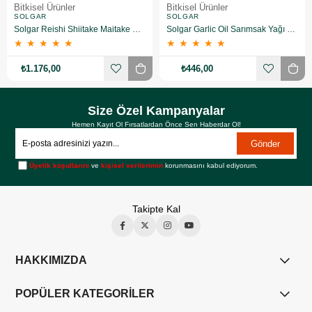
Bitkisel Ürünler
Bitkisel Ürünler
SOLGAR
SOLGAR
Solgar Reishi Shiitake Maitake Mushroom Extract 50 Kapsül
Solgar Garlic Oil Sarımsak Yağı 100 Kapsül
★
★
★
★
★
★
★
★
★
★
₺1.176,00
₺446,00
Size Özel Kampanyalar
Hemen Kayıt Ol Fırsatlardan Önce Sen Haberdar Ol!
Gönder
Üyelik koşullarını
ve
kişisel verilerimin
korunmasını kabul ediyorum.
Takipte Kal
HAKKIMIZDA
POPÜLER KATEGORİLER