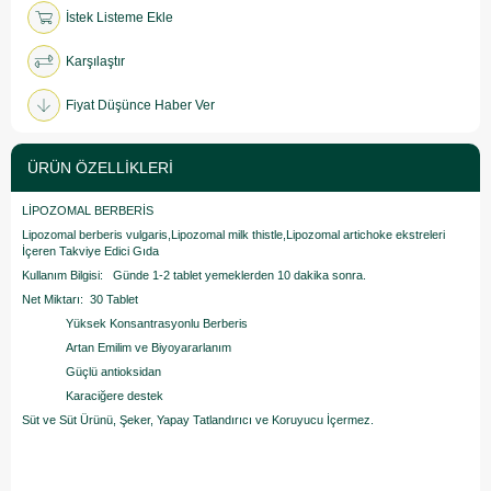
İstek Listeme Ekle
Karşılaştır
Fiyat Düşünce Haber Ver
ÜRÜN ÖZELLIKLERI
LİPOZOMAL BERBERİS
Lipozomal berberis vulgaris,Lipozomal milk thistle,Lipozomal artichoke ekstreleri
İçeren Takviye Edici Gıda
Kullanım Bilgisi: Günde 1-2 tablet yemeklerden 10 dakika sonra.
Net Miktarı: 30 Tablet
Yüksek Konsantrasyonlu Berberis
Artan Emilim ve Biyoyararlanım
Güçlü antioksidan
Karaciğere destek
Süt ve Süt Ürünü, Şeker, Yapay Tatlandırıcı ve Koruyucu İçermez.