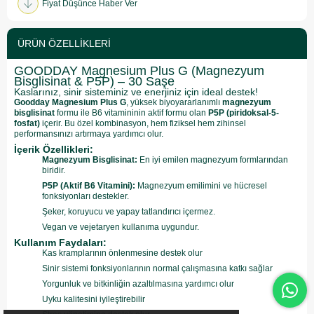
Fiyat Düşünce Haber Ver
ÜRÜN ÖZELLIKLERI
GOODDAY Magnesium Plus G (Magnezyum
Bisglisinat & P5P) – 30 Saşe
Kaslarınız, sinir sisteminiz ve enerjiniz için ideal destek!
Goodday Magnesium Plus G
, yüksek biyoyararlanımlı
magnezyum
bisglisinat
formu ile B6 vitamininin aktif formu olan
P5P (piridoksal-5-
fosfat)
içerir. Bu özel kombinasyon, hem fiziksel hem zihinsel
performansınızı artırmaya yardımcı olur.
İçerik Özellikleri:
Magnezyum Bisglisinat:
En iyi emilen magnezyum formlarından
biridir.
P5P (Aktif B6 Vitamini):
Magnezyum emilimini ve hücresel
fonksiyonları destekler.
Şeker, koruyucu ve yapay tatlandırıcı içermez.
Vegan ve vejetaryen kullanıma uygundur.
Kullanım Faydaları:
Kas kramplarının önlenmesine destek olur
Sinir sistemi fonksiyonlarının normal çalışmasına katkı sağlar
Yorgunluk ve bitkinliğin azaltılmasına yardımcı olur
Uyku kalitesini iyileştirebilir