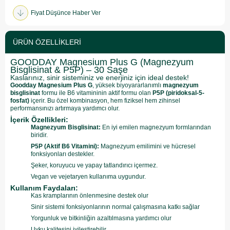
Fiyat Düşünce Haber Ver
ÜRÜN ÖZELLIKLERI
GOODDAY Magnesium Plus G (Magnezyum
Bisglisinat & P5P) – 30 Saşe
Kaslarınız, sinir sisteminiz ve enerjiniz için ideal destek!
Goodday Magnesium Plus G
, yüksek biyoyararlanımlı
magnezyum
bisglisinat
formu ile B6 vitamininin aktif formu olan
P5P (piridoksal-5-
fosfat)
içerir. Bu özel kombinasyon, hem fiziksel hem zihinsel
performansınızı artırmaya yardımcı olur.
İçerik Özellikleri:
Magnezyum Bisglisinat:
En iyi emilen magnezyum formlarından
biridir.
P5P (Aktif B6 Vitamini):
Magnezyum emilimini ve hücresel
fonksiyonları destekler.
Şeker, koruyucu ve yapay tatlandırıcı içermez.
Vegan ve vejetaryen kullanıma uygundur.
Kullanım Faydaları:
Kas kramplarının önlenmesine destek olur
Sinir sistemi fonksiyonlarının normal çalışmasına katkı sağlar
Yorgunluk ve bitkinliğin azaltılmasına yardımcı olur
Uyku kalitesini iyileştirebilir