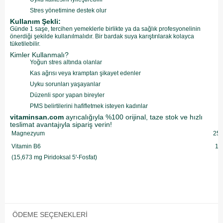
Stres yönetimine destek olur
Kullanım Şekli:
Günde 1 saşe, tercihen yemeklerle birlikte ya da sağlık profesyonelinin
önerdiği şekilde kullanılmalıdır. Bir bardak suya karıştırılarak kolayca
tüketilebilir.
Kimler Kullanmalı?
Yoğun stres altında olanlar
Kas ağrısı veya kramptan şikayet edenler
Uyku sorunları yaşayanlar
Düzenli spor yapan bireyler
PMS belirtilerini hafifletmek isteyen kadınlar
vitaminsan.com
ayrıcalığıyla %100 orijinal, taze stok ve hızlı
teslimat avantajıyla sipariş verin!
Magnezyum
25
Vitamin B6
10
(15,673 mg Piridoksal 5ꞌ-Fosfat)
ÖDEME SEÇENEKLERI