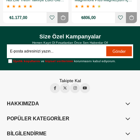
Nbt Life Treon Takviye Edici Gıda 90 Kapsül
Magnimore Plus Magnezyum İçeren Takviye Edici Gıda 60 Kapsül
★
★
★
★
★
★
★
★
★
★
₺1.177,00
₺806,00
Size Özel Kampanyalar
Hemen Kayıt Ol Fırsatlardan Önce Sen Haberdar Ol!
Gönder
Üyelik koşullarını
ve
kişisel verilerimin
korunmasını kabul ediyorum.
Takipte Kal
HAKKIMIZDA
POPÜLER KATEGORİLER
BİLGİLENDİRME