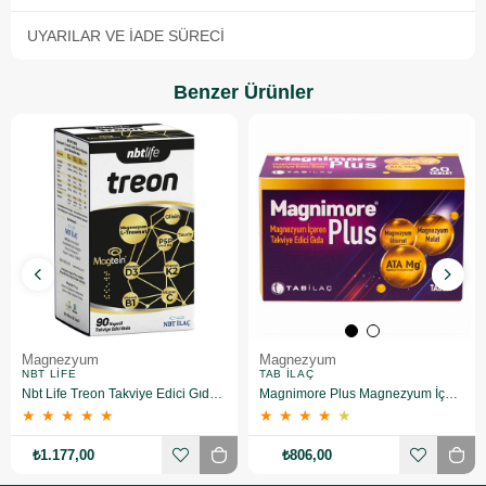
UYARILAR VE İADE SÜRECI
Benzer Ürünler
Magnezyum
Magnezyum
NBT LIFE
TAB İLAÇ
Nbt Life Treon Takviye Edici Gıda 90 Kapsül
Magnimore Plus Magnezyum İçeren Takviye Edici Gıda 60 Kapsül
★
★
★
★
★
★
★
★
★
★
₺1.177,00
₺806,00