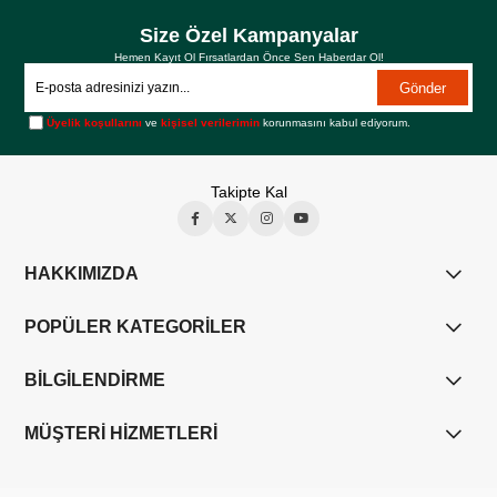
Size Özel Kampanyalar
Hemen Kayıt Ol Fırsatlardan Önce Sen Haberdar Ol!
Gönder
Üyelik koşullarını
ve
kişisel verilerimin
korunmasını kabul ediyorum.
Takipte Kal
HAKKIMIZDA
POPÜLER KATEGORİLER
BİLGİLENDİRME
MÜŞTERİ HİZMETLERİ