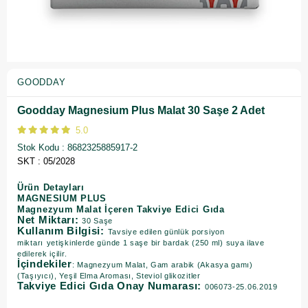
GOODDAY
Goodday Magnesium Plus Malat 30 Saşe 2 Adet
5.0
Stok Kodu
8682325885917-2
SKT : 05/2028
Ürün Detayları
MAGNESIUM PLUS
Magnezyum Malat İçeren Takviye Edici Gıda
Net Miktarı:
30 Saşe
Kullanım Bilgisi:
Tavsiye edilen günlük porsiyon
miktarı
yetişkinlerde günde 1 saşe bir bardak (250 ml) suya ilave
edilerek içilir.
İçindekiler
: Magnezyum Malat, Gam arabik (Akasya gamı)
(Taşıyıcı), Yeşil Elma Aroması, Steviol glikozitler
Takviye Edici Gıda Onay Numarası:
006073-25.06.2019