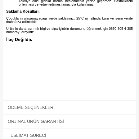
Takviye edici gıdalar normal beslenmenin yerine geçemez. Hastalıkların
önlenmesi ve tedavi edilmesi amacıyla kullanılmaz.
Saklama Koşulları:
Çocukların ulaşamayacağı yerde saklayınız. 25°C nin altında kuru ve serin yerde
muhafaza edilmelidir.
Ürün ile daha ayrıntılı bilgi ve siparişinizin durumunu öğrenmek için 0850 305 4 305
numarayı arayınız.
İlaç Değildir.
ÖDEME SEÇENEKLERI
ORJINAL ÜRÜN GARANTISI
TESLIMAT SÜRECI