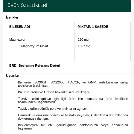
ÜRÜN ÖZELLIKLERI
İçerikler
BİLEŞEN ADI
MİKTAR/ 1 SAŞEDE
Magnezyum
250 mg
Magnezyum Malat
1667 mg
BRD: Beslenme Referans Değeri
Uyarılar
Bu ürün ISO9001, ISO22000, HACCP, ve GMP sertifikalarına sahip
tesislerde üretilmiştir.
Bu ürün Tarım ve Orman bakanlığı izni üretilmiştir.
Takviye edici gıdalar için ilgili ürün izin numarasına ürün özellikleri
bölümünden ulaşabilirsiniz.
Tavsiye edilen günlük porsiyon miktarını aşmayın.
Hamilelik ve emzirme dönemi ile hastalık veya ilaç kullanılması durumlarında
doktorunuza danışın.
Beklenmeyen bir etki görüldüğünde doktorunuza veya eczacınıza
başvurun.