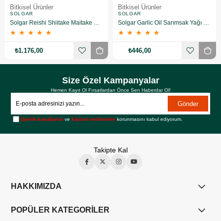
Bitkisel Ürünler
Bitkisel Ürünler
SOLGAR
SOLGAR
Solgar Reishi Shiitake Maitake Mushroom Extract 50 Kapsül
Solgar Garlic Oil Sarımsak Yağı 100 Kapsül
★
★
★
★
★
★
★
★
★
★
₺1.176,00
₺446,00
Size Özel Kampanyalar
Hemen Kayıt Ol Fırsatlardan Önce Sen Haberdar Ol!
Gönder
Üyelik koşullarını
ve
kişisel verilerimin
korunmasını kabul ediyorum.
Takipte Kal
HAKKIMIZDA
POPÜLER KATEGORİLER