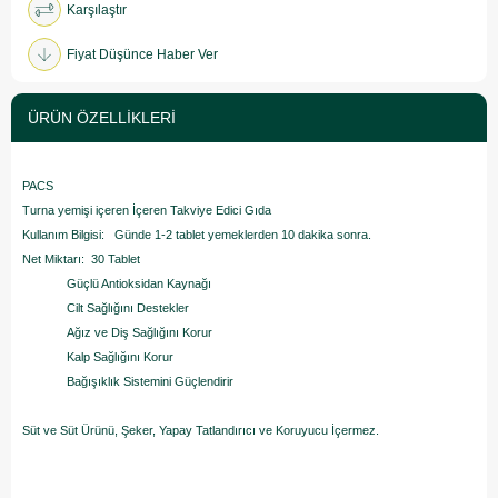
Karşılaştır
Fiyat Düşünce Haber Ver
ÜRÜN ÖZELLIKLERI
PACS
Turna yemişi içeren İçeren Takviye Edici Gıda
Kullanım Bilgisi: Günde 1-2 tablet yemeklerden 10 dakika sonra.
Net Miktarı: 30 Tablet
Güçlü Antioksidan Kaynağı
Cilt Sağlığını Destekler
Ağız ve Diş Sağlığını Korur
Kalp Sağlığını Korur
Bağışıklık Sistemini Güçlendirir
Süt ve Süt Ürünü, Şeker, Yapay Tatlandırıcı ve Koruyucu İçermez.