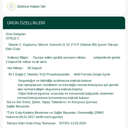
Gelince Haber Ver
ÜRÜN ÖZELLIKLERI
Ürün Detayları
VİTELE C
Vitamin C, Kuşburnu, Mürver, Koenzim Q 10, P-5-P (Vitamin B6) İçeren Takviye
Edici Gıda
Kullanım Bilgisi: Tavsiye edilen günlük porsiyon miktarı yetişkinlerde günde
2 kapsül bir miktar su ile alınır.
Net Miktarı: 60 Kapsül
40:1 Doğal C Vitamini, %15 Proantosiyanidin, Aktif Formda Zengin İçerik
Yorgunluğun ve bitkinliğin azalmasına katkıda bulunur.
Kan damarlarının, kemiklerin ve kıkırdağın normal fonksiyonu için gerekli
olan normal kollajen oluşumuna katkıda bulunur.
Yoğun fiziksel egzersiz sırasında ve sonrasında bağışıklık sisteminin
normal fonksiyonunun korunmasına katkıda bulunur
Süt ve Süt Ürünü, Şeker, Yapay Tatlandırıcı ve Koruyucu İçermez.
Sağlık Beyanıdır.
*Türk Gıda Kodeksi Beslenme ve Sağlık Beyanları Yönetmeliği (29960
mükerrer/26.01.2017 tarihli resmi gazete)
Takviye Edici Gıda Onay Numarası: 007351-13.03.2020