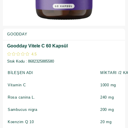
GOODDAY
Goodday Vitele C 60 Kapsül
4.5
Stok Kodu
8682325885580
BİLEŞEN ADI
MİKTARI /2 K
Vitamin C
1000 mg
Rosa canina L.
240 mg
Sambucus nigra
200 mg
Koenzim Q 10
20 mg