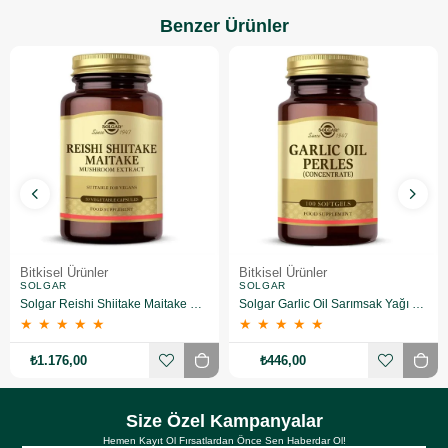
Benzer Ürünler
Bitkisel Ürünler
Bitkisel Ürünler
SOLGAR
SOLGAR
Solgar Reishi Shiitake Maitake Mushroom Extract 50 Kapsül
Solgar Garlic Oil Sarımsak Yağı 100 Kapsül
★
★
★
★
★
★
★
★
★
★
₺1.176,00
₺446,00
Size Özel Kampanyalar
Hemen Kayıt Ol Fırsatlardan Önce Sen Haberdar Ol!