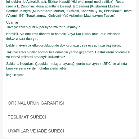
İçindekiler: L-Askorbik asit, Bitkisel Kapsül (Hidroksi propil metil selüloz), Rosa
canina L. (Sinonim: Rosa acanthina Déségl. & Ozanon) (Kuşburnu) Ekstresi,
Sambucus nigra (Mürver, Kara Mürver) Ekstresi, Koenzim Q 10, Piridoksal 5ꞌ -fosfat
(Vitamin B6), Topaklanmayı Önleyici (Yağ Asitlerinin Magnezyum Tuzları).
Uyarılar
Tavsiye edilen günlük porsiyon miktarını aşmayın.
Hamilelik ve emzirme dönemi ile hastalık veya ilaç kullanılması durumlarında
doktorunuza danışın.
Beklenmeyen bir etki görüldüğünde doktorunuza veya eczacınıza başvurun.
Takviye edici gıdalar normal beslenmenin yerine geçemez. Hastalıkların önlenmesi
ve tedavi edilmesi amacıyla kullanılmaz.
Saklama Koşulları: Çocukların ulaşamayacağı yerde saklayınız. 25°C nin altında
kuru ve serin yerde muhafaza edilmelidir.
İlaç Değildir.
ORJINAL ÜRÜN GARANTISI
TESLIMAT SÜRECI
UYARILAR VE İADE SÜRECI