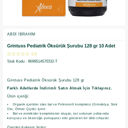
ABDI İBRAHIM
Grintuss Pediatrik Öksürük Şurubu 128 gr 10 Adet
5.0
Stok Kodu
8699514570332-T
Grintuss Pediatrik Öksürük Şurubu 128 gr
Farklı Adetlerde İndirimli Satın Almak İçin Tıklayınız.
Ürün içeriği:
• Organik içerikler olan bal ve Poliresin® kompleksi (Grindelya, Sinir
Otu, Ölmez Çiçek) içerir.
• Bal ve moleküler kompleksten oluşan, üst solunum yollarında
koruyucu ve öksürüğü yumuşatıcı etki gösteren bir tibbi cihazdır.
Önerilen Kullanım Yerleri: