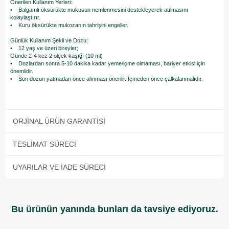
Önerilen Kullanım Yerleri:
• Balgamlı öksürükte mukusun nemlenmesini destekleyerek atılmasını
kolaylaştırır.
• Kuru öksürükte mukozanın tahrişini engeller.
Günlük Kullanım Şekli ve Dozu:
• 12 yaş ve üzeri bireyler;
Günde 2-4 kez 2 ölçek kaşığı (10 ml)
• Dozlardan sonra 5-10 dakika kadar yeme/içme olmaması, bariyer etkisi için
önemlidir.
• Son dozun yatmadan önce alınması önerilir. İçmeden önce çalkalanmalıdır.
ORJINAL ÜRÜN GARANTISI
TESLIMAT SÜRECI
UYARILAR VE İADE SÜRECI
Bu ürünün yanında bunları da tavsiye ediyoruz.