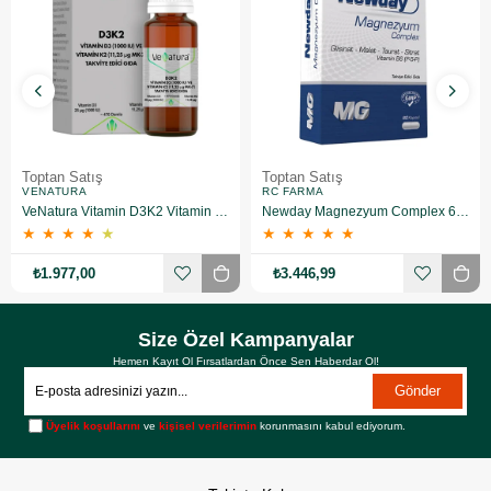
Toptan Satış
Toptan Satış
VENATURA
RC FARMA
VeNatura Vitamin D3K2 Vitamin Takviye Edici Gıda 10 Adet
Newday Magnezyum Complex 60 Kapsül 10 Adet
★
★
★
★
★
★
★
★
★
★
₺1.977,00
₺3.446,99
Size Özel Kampanyalar
Hemen Kayıt Ol Fırsatlardan Önce Sen Haberdar Ol!
Gönder
Üyelik koşullarını
ve
kişisel verilerimin
korunmasını kabul ediyorum.