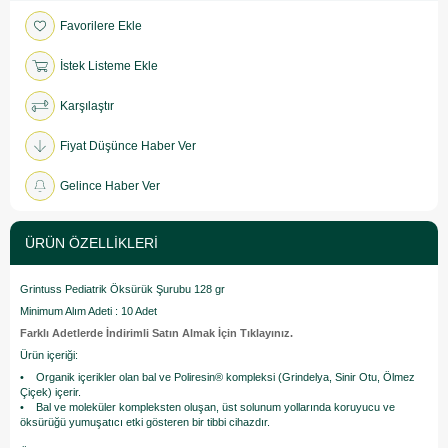
Favorilere Ekle
İstek Listeme Ekle
Karşılaştır
Fiyat Düşünce Haber Ver
Gelince Haber Ver
ÜRÜN ÖZELLIKLERI
Grintuss Pediatrik Öksürük Şurubu 128 gr
Minimum Alım Adeti : 10 Adet
Farklı Adetlerde İndirimli Satın Almak İçin Tıklayınız.
Ürün içeriği:
• Organik içerikler olan bal ve Poliresin® kompleksi (Grindelya, Sinir Otu, Ölmez
Çiçek) içerir.
• Bal ve moleküler kompleksten oluşan, üst solunum yollarında koruyucu ve
öksürüğü yumuşatıcı etki gösteren bir tibbi cihazdır.