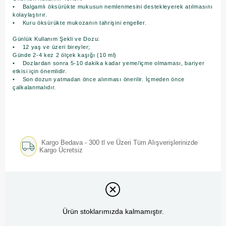
• Balgamlı öksürükte mukusun nemlenmesini destekleyerek atılmasını
kolaylaştırır.
• Kuru öksürükte mukozanın tahrişini engeller.
Günlük Kullanım Şekli ve Dozu:
• 12 yaş ve üzeri bireyler;
Günde 2-4 kez 2 ölçek kaşığı (10 ml)
• Dozlardan sonra 5-10 dakika kadar yeme/içme olmaması, bariyer
etkisi için önemlidir.
• Son dozun yatmadan önce alınması önerilir. İçmeden önce
çalkalanmalıdır.
Kargo Bedava - 300 tl ve Üzeri Tüm Alışverişlerinizde
Kargo Ücretsiz
Ürün stoklarımızda kalmamıştır.