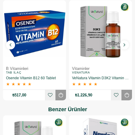
B Vitaminleri
Vitaminler
TAB İLAÇ
VENATURA
Osende Vitamin B12 60 Tablet
VeNatura Vitamin D3K2 Vitamin Takviye Edici Gıda 6 Adet
★
★
★
★
★
★
★
★
★
★
₺517,00
₺1.226,90
Benzer Ürünler