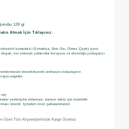
 Şurubu 128 gr
Satın Almak İçin Tıklayınız.
oliresin® kompleksi (Grindelya, Sinir Otu, Ölmez Çiçek) içerir.
oluşan, üst solunum yollarında koruyucu ve öksürüğü yumuşatıcı
mlenmesini destekleyerek atılmasını kolaylaştırır.
işini engeller.
 ml)
dar yeme/içme olmaması, bariyer etkisi için önemlidir.
ası önerilir. İçmeden önce çalkalanmalıdır.
e Üzeri Tüm Alışverişlerinizde Kargo Ücretsiz