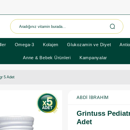
ler
Omega-3
Kolajen
Glukozamin ve Diyet
Anti
Anne & Bebek Ürünleri
Kampanyalar
gr 5 Adet
ABDI İBRAHIM
Grintuss Pediat
Adet