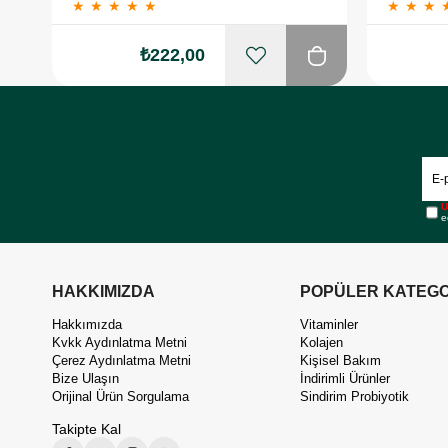
★
★
★
★
★
★
★
★
₺222,00
Ü
e
HAKKIMIZDA
POPÜLER KATEGO
Hakkımızda
Vitaminler
Kvkk Aydınlatma Metni
Kolajen
Çerez Aydınlatma Metni
Kişisel Bakım
Bize Ulaşın
İndirimli Ürünler
Orijinal Ürün Sorgulama
Sindirim Probiyotik
Takipte Kal