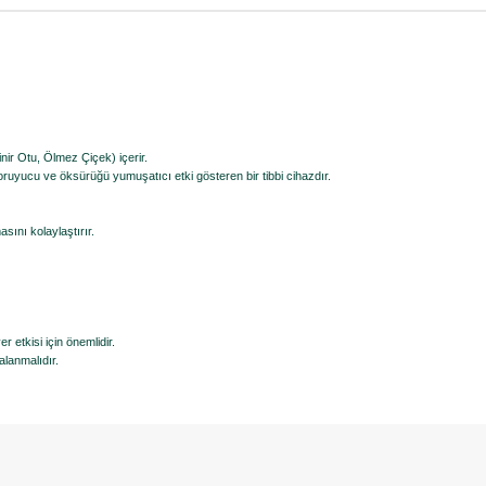
nir Otu, Ölmez Çiçek) içerir.
uyucu ve öksürüğü yumuşatıcı etki gösteren bir tibbi cihazdır.
ını kolaylaştırır.
etkisi için önemlidir.
lanmalıdır.