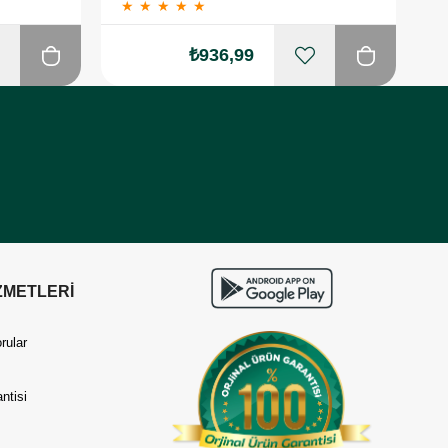
★
★
★
★
★
₺936,99
ZMETLERİ
rular
ntisi