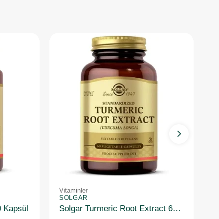
Vitaminler
Vi
SOLGAR
S
0 Kapsül
Solgar Turmeric Root Extract 60 Kapsül