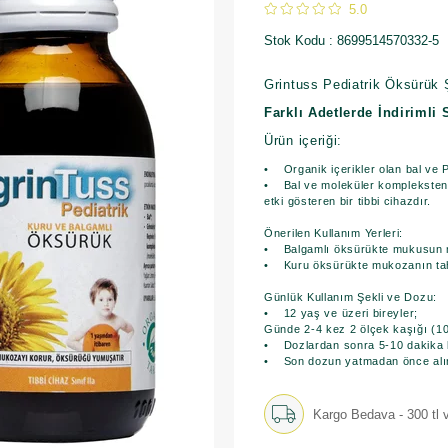
5.0
Stok Kodu
8699514570332-5
Grintuss Pediatrik Öksürük
Farklı Adetlerde İndirimli 
Ürün içeriği:
• Organik içerikler olan bal ve P
• Bal ve moleküler kompleksten 
etki gösteren bir tibbi cihazdır.
Önerilen Kullanım Yerleri:
• Balgamlı öksürükte mukusun ne
• Kuru öksürükte mukozanın tahr
Günlük Kullanım Şekli ve Dozu:
• 12 yaş ve üzeri bireyler;
Günde 2-4 kez 2 ölçek kaşığı (10
• Dozlardan sonra 5-10 dakika ka
• Son dozun yatmadan önce alınm
Kargo Bedava - 300 tl v