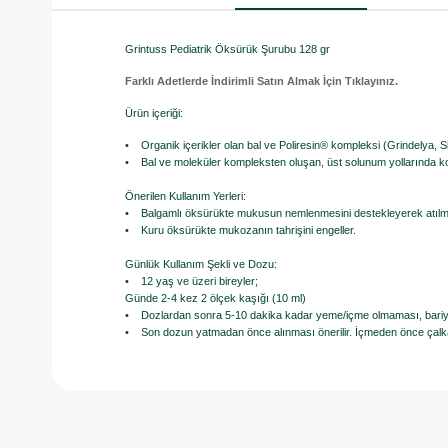
Grintuss Pediatrik Öksürük Şurubu 128 gr
Farklı Adetlerde İndirimli Satın Almak İçin Tıklayınız.
Ürün içeriği:
• Organik içerikler olan bal ve Poliresin® kompleksi (Grindelya, Si
• Bal ve moleküler kompleksten oluşan, üst solunum yollarında kor
Önerilen Kullanım Yerleri:
• Balgamlı öksürükte mukusun nemlenmesini destekleyerek atılmas
• Kuru öksürükte mukozanın tahrişini engeller.
Günlük Kullanım Şekli ve Dozu:
• 12 yaş ve üzeri bireyler;
Günde 2-4 kez 2 ölçek kaşığı (10 ml)
• Dozlardan sonra 5-10 dakika kadar yeme/içme olmaması, bariyer 
• Son dozun yatmadan önce alınması önerilir. İçmeden önce çalka