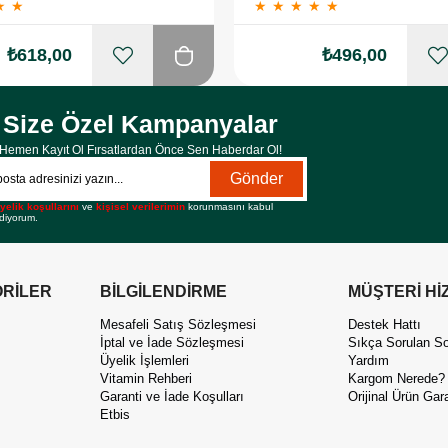
★
★
★
★
★
★
★
₺618,00
₺496,00
Size Özel Kampanyalar
Hemen Kayıt Ol Fırsatlardan Önce Sen Haberdar Ol!
Gönder
yelik koşullarını
ve
kişisel verilerimin
korunmasını kabul
diyorum.
RİLER
BİLGİLENDİRME
MÜŞTERİ Hİ
Mesafeli Satış Sözleşmesi
Destek Hattı
İptal ve İade Sözleşmesi
Sıkça Sorulan So
Üyelik İşlemleri
Yardım
Vitamin Rehberi
Kargom Nerede?
Garanti ve İade Koşulları
Orijinal Ürün Gara
Etbis