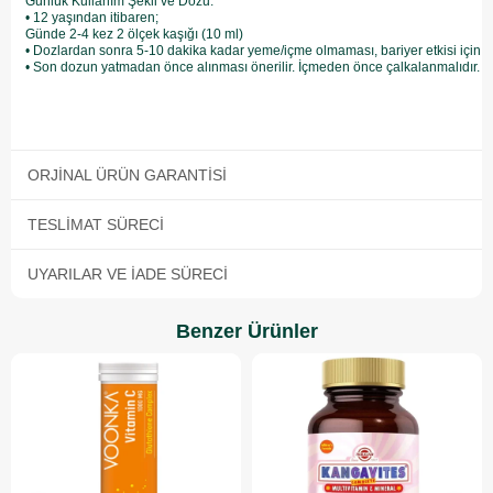
Günlük Kullanım Şekli ve Dozu:

• 12 yaşından itibaren;

Günde 2-4 kez 2 ölçek kaşığı (10 ml)

• Dozlardan sonra 5-10 dakika kadar yeme/içme olmaması, bariyer etkisi için ön
• Son dozun yatmadan önce alınması önerilir. İçmeden önce çalkalanmalıdır.
ORJINAL ÜRÜN GARANTISI
TESLIMAT SÜRECI
UYARILAR VE İADE SÜRECI
Benzer Ürünler