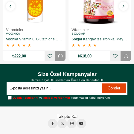
Vitaminler
Vitaminler
VOONKA
SOLGAR
Voonka Vitamin C Glutathione Complex Efervesan 15 Tablet
Solgar Kangavites Tropikal Meyve Aromalı 60 Tablet
★
★
★
★
★
★
★
★
★
★
₺222,00
₺618,00
Size Özel Kampanyalar
Hemen Kayıt Ol Fırsatlardan Önce Sen Haberdar Ol!
Gönder
Üyelik koşullarını
ve
kişisel verilerimin
korunmasını kabul ediyorum.
Takipte Kal