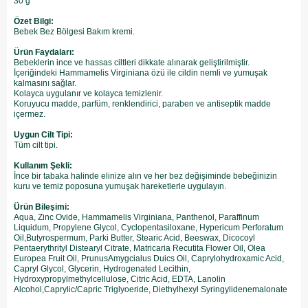
30 g
Özet Bilgi:
Bebek Bez Bölgesi Bakım kremi.
Ürün Faydaları:
Bebeklerin ince ve hassas ciltleri dikkate alınarak geliştirilmiştir.
İçeriğindeki Hammamelis Virginiana özü ile cildin nemli ve yumuşak
kalmasını sağlar.
Kolayca uygulanır ve kolayca temizlenir.
Koruyucu madde, parfüm, renklendirici, paraben ve antiseptik madde
içermez.
Uygun Cilt Tipi:
Tüm cilt tipi.
Kullanım Şekli:
İnce bir tabaka halinde elinize alın ve her bez değişiminde bebeğinizin
kuru ve temiz poposuna yumuşak hareketlerle uygulayın.
Ürün Bileşimi:
Aqua, Zinc Ovide, Hammamelis Virginiana, Panthenol, Paraffinum
Liquidum, Propylene Glycol, Cyclopentasiloxane, Hypericum Perforatum
Oil,Butyrospermum, Parki Butter, Stearic Acid, Beeswax, Dicocoyl
Pentaerythrityl Distearyl Citrate, Matricaria Recutita Flower Oil, Olea
Europea Fruit Oil, PrunusAmygcialus Duics Oil, Caprylohydroxamic Acid,
Capryl Glycol, Glycerin, Hydrogenated Lecithin,
Hydroxypropylmethylcellulose, Citric Acid, EDTA, Lanolin
Alcohol,Caprylic/Capric Triglyoeride, Diethylhexyl Syringylidenemalonate