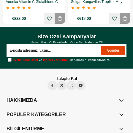
Voonka Vitamin C Glutathione Complex Efervesan 15 Tablet
Solgar Kangavites Tropikal Meyve Aromalı 60 Tablet
★
★
★
★
★
★
★
★
★
★
₺222,00
₺618,00
Size Özel Kampanyalar
Hemen Kayıt Ol Fırsatlardan Önce Sen Haberdar Ol!
Gönder
Üyelik koşullarını
ve
kişisel verilerimin
korunmasını kabul ediyorum.
Takipte Kal
HAKKIMIZDA
POPÜLER KATEGORİLER
BİLGİLENDİRME