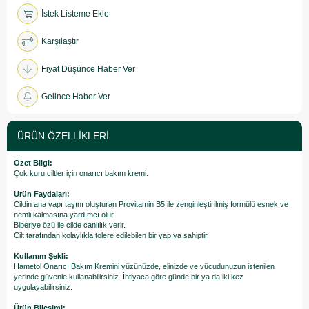
İstek Listeme Ekle
Karşılaştır
Fiyat Düşünce Haber Ver
Gelince Haber Ver
ÜRÜN ÖZELLIKLERI
Özet Bilgi:
Çok kuru ciltler için onarıcı bakım kremi.
Ürün Faydaları:
Cildin ana yapı taşını oluşturan Provitamin B5 ile zenginleştirilmiş formülü esnek ve
nemli kalmasına yardımcı olur.
Biberiye özü ile cilde canlılık verir.
Cilt tarafından kolaylıkla tolere edilebilen bir yapıya sahiptir.
Kullanım Şekli:
Hametol Onarıcı Bakım Kremini yüzünüzde, elinizde ve vücudunuzun istenilen
yerinde güvenle kullanabilirsiniz. İhtiyaca göre günde bir ya da iki kez
uygulayabilirsiniz.
Ürün Bileşimi: