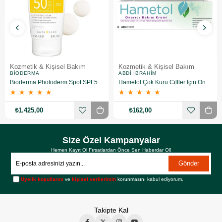
Kozmetik & Kişisel Bakım
Kozmetik & Kişisel Bakım
BIODERMA
ABDI İBRAHIM
Bioderma Photoderm Spot SPF50+ 150 ml
Hametol Çok Kuru Ciltler İçin Onarıcı Bakım Kremi 30 g
★
★
★
★
★
★
★
★
★
★
₺1.425,00
₺162,00
Size Özel Kampanyalar
Hemen Kayıt Ol Fırsatlardan Önce Sen Haberdar Ol!
Gönder
Üyelik koşullarını
ve
kişisel verilerimin
korunmasını kabul ediyorum.
Takipte Kal