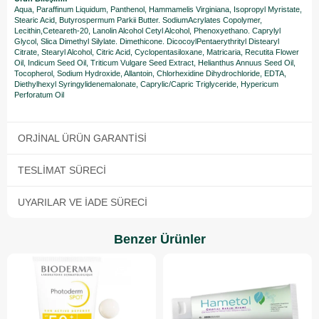
Aqua, Paraffinum Liquidum, Panthenol, Hammamelis Virginiana, Isopropyl Myristate,
Stearic Acid, Butyrospermum Parkii Butter. SodiumAcrylates Copolymer,
Lecithin,Ceteareth-20, Lanolin Alcohol Cetyl Alcohol, Phenoxyethano. Caprylyl
Glycol, Slica Dimethyl Silylate. Dimethicone. DicocoylPentaerythrityl Distearyl
Citrate, Stearyl Alcohol, Citric Acid, Cyclopentasiloxane, Matricaria, Recutita Flower
Oil, Indicum Seed Oil, Triticum Vulgare Seed Extract, Helianthus Annuus Seed Oil,
Tocopherol, Sodium Hydroxide, Allantoin, Chlorhexidine Dihydrochloride, EDTA,
Diethylhexyl Syringylidenemalonate, Caprylic/Capric Triglyceride, Hypericum
Perforatum Oil
ORJINAL ÜRÜN GARANTISI
TESLIMAT SÜRECI
UYARILAR VE İADE SÜRECI
Benzer Ürünler