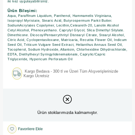
iki kez uygulayabilirsiniz.
Ürün Bileşimi:
Aqua, Paraffinum Liquidum, Panthenol, Hammamelis Virginiana,
Isopropyl Myristate, Stearic Acid, Butyrospermum Parkii Butter.
SodiumAcrylates Copolymer, Lecithin,Ceteareth-20, Lanolin Alcohol
Cetyl Alcohol, Phenoxyethano. Caprylyl Glycol, Slica Dimethyl Silylate.
Dimethicone. DicocoylPentaerythrityl Distearyl Citrate, Stearyl Alcohol,
Citric Acid, Cyclopentasiloxane, Matricaria, Recutita Flower Oil, Indicum
Seed Oil, Triticum Vulgare Seed Extract, Helianthus Annuus Seed Oil,
Tocopherol, Sodium Hydroxide, Allantoin, Chlorhexidine Dihydrochloride,
EDTA, Diethylhexyl Syringylidenemalonate, Caprylic/Capric
Triglyceride, Hypericum Perforatum Oil
Kargo Bedava - 300 tl ve Üzeri Tüm Alışverişlerinizde
Kargo Ücretsiz
Ürün stoklarımızda kalmamıştır.
Favorilere Ekle