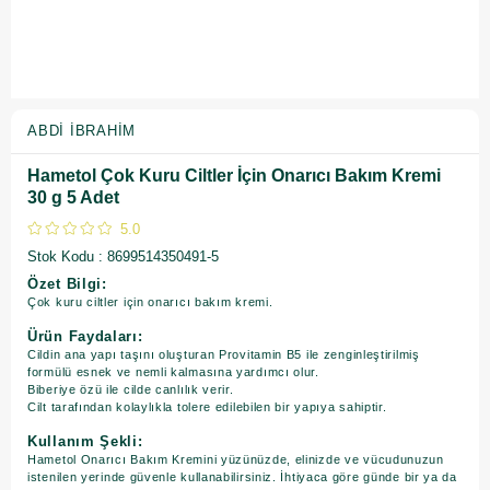
ABDI İBRAHIM
Hametol Çok Kuru Ciltler İçin Onarıcı Bakım Kremi
30 g 5 Adet
5.0
Stok Kodu
8699514350491-5
Özet Bilgi:
Çok kuru ciltler için onarıcı bakım kremi.
Ürün Faydaları:
Cildin ana yapı taşını oluşturan Provitamin B5 ile zenginleştirilmiş
formülü esnek ve nemli kalmasına yardımcı olur.
Biberiye özü ile cilde canlılık verir.
Cilt tarafından kolaylıkla tolere edilebilen bir yapıya sahiptir.
Kullanım Şekli:
Hametol Onarıcı Bakım Kremini yüzünüzde, elinizde ve vücudunuzun
istenilen yerinde güvenle kullanabilirsiniz. İhtiyaca göre günde bir ya da