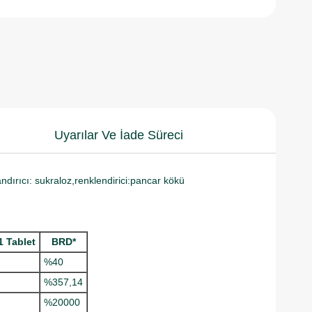
Uyarılar Ve İade Süreci
ndırıcı: sukraloz,renklendirici:pancar kökü
1 Tablet
BRD*
%40
%357,14
%20000