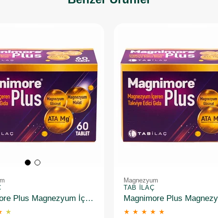
um
Magnezyum
Ç
TAB İLAÇ
Magnimore Plus Magnezyum İçeren Takviye Edici Gıda 60 Kapsül
★
★
★
★
★
★
★