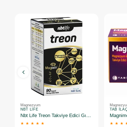
Magnezyum
Magnezy
NBT LIFE
TAB İLA
Nbt Life Treon Takviye Edici Gıda 90 Kapsül
★
★
★
★
★
★
★
★