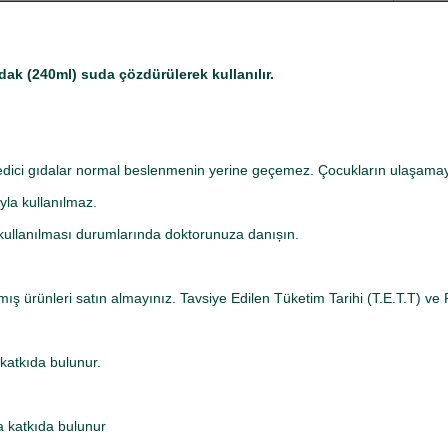
dak (240ml) suda çözdürülerek kullanılır.
edici gıdalar normal beslenmenin yerine geçemez. Çocukların ulaşamay
yla kullanılmaz.
 kullanılması durumlarında doktorunuza danıșın.
ış ürünleri satın almayınız. Tavsiye Edilen Tüketim Tarihi (T.E.T.T) ve 
katkıda bulunur.
 katkıda bulunur