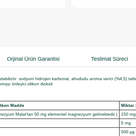
Orjinal Ürün Garantisi
Teslimat Süreci
 stabilizör: sodyum hidrojen karbonat, ahududu aroma verici (%4,5) tatla
mayı önleyici:silikon dioksit
tken Madde
Miktar 
ezyum Malat’tan 50 mg elementel magnezyum gelmektedir.)
150 mg
5 mg
500 µg