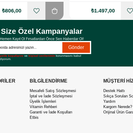
₺806,00
₺1.497,00
Size Özel Kampanyalar
Hemen Kayıt Ol Fırsatlardan Önce Sen Haberdar Ol!
Gönder
yelik koşullarını
ve
kişisel verilerimin
korunmasını kabul
diyorum.
RİLER
BİLGİLENDİRME
MÜŞTERİ Hİ
Mesafeli Satış Sözleşmesi
Destek Hattı
İptal ve İade Sözleşmesi
Sıkça Sorulan So
Üyelik İşlemleri
Yardım
Vitamin Rehberi
Kargom Nerede?
Garanti ve İade Koşulları
Orijinal Ürün Gara
Etbis