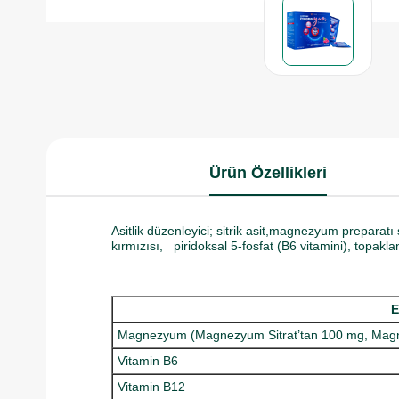
Ürün Özellikleri
Asitlik düzenleyici; sitrik asit,magnezyum preparatı
kırmızısı, piridoksal 5-fosfat (B6 vitamini), topaklan
E
Magnezyum (Magnezyum Sitrat’tan 100 mg, Magn
Vitamin B6
Vitamin B12