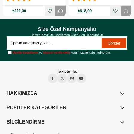
★
★
★
★
★
★
★
★
★
★
₺222,00
₺618,00
Size Özel Kampanyalar
Hemen Kayıt Ol Fırsatlardan Önce Sen Haberdar Ol!
Gönder
Üyelik koşullarını
ve
kişisel verilerimin
korunmasını kabul ediyorum.
Takipte Kal
HAKKIMIZDA
POPÜLER KATEGORİLER
BİLGİLENDİRME