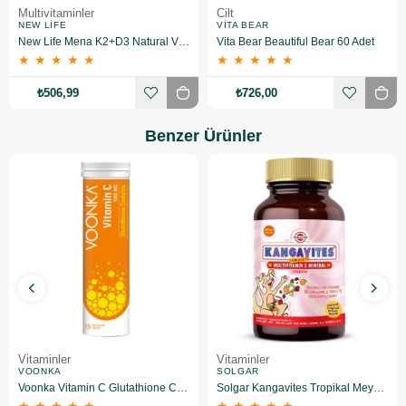
Multivitaminler
Cilt
NEW LIFE
VITA BEAR
New Life Mena K2+D3 Natural Vitamin 30 Kapsül
Vita Bear Beautiful Bear 60 Adet
★
★
★
★
★
★
★
★
★
★
₺506,99
₺726,00
Benzer Ürünler
Vitaminler
Vitaminler
VOONKA
SOLGAR
Voonka Vitamin C Glutathione Complex Efervesan 15 Tablet
Solgar Kangavites Tropikal Meyve Aromalı 60 Tablet