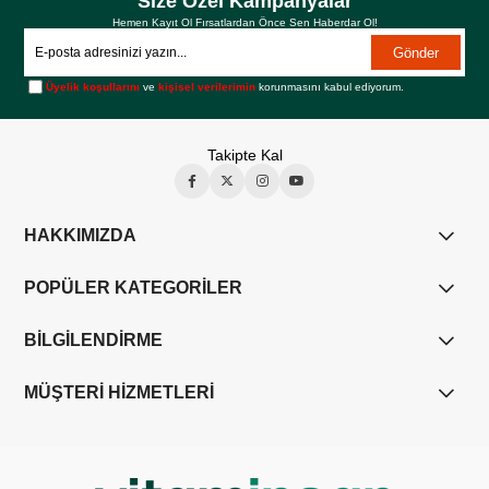
Size Özel Kampanyalar
Hemen Kayıt Ol Fırsatlardan Önce Sen Haberdar Ol!
Gönder
Üyelik koşullarını
ve
kişisel verilerimin
korunmasını kabul ediyorum.
Takipte Kal
HAKKIMIZDA
POPÜLER KATEGORİLER
BİLGİLENDİRME
MÜŞTERİ HİZMETLERİ