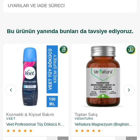
UYARILAR VE İADE SÜRECI
Bu ürünün yanında bunları da tavsiye ediyoruz.
Kozmetik & Kişisel Bakım
Toptan Satış
VEET
VENATURA
Veet Professional Tüy Dökücü Krem Sprey X4 Set Bacak&vücut Bölgesi Hassas Ciltler 150ml
VeNatura Magnezyum (Bisglisinat+Sitrat) ve P5P (Vitamin B6) 60 Kapsül 10 Adet
★
★
★
★
★
★
★
★
★
★