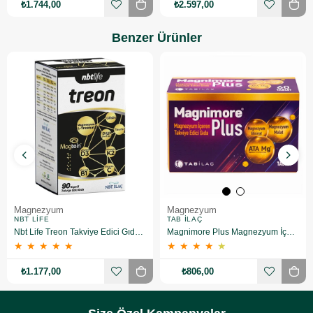
₺1.744,00
₺2.597,00
Benzer Ürünler
Magnezyum
Magnezyum
NBT LIFE
TAB İLAÇ
Nbt Life Treon Takviye Edici Gıda 90 Kapsül
Magnimore Plus Magnezyum İçeren Takviye Edici Gıda 60 Kapsül
★
★
★
★
★
★
★
★
★
★
₺1.177,00
₺806,00