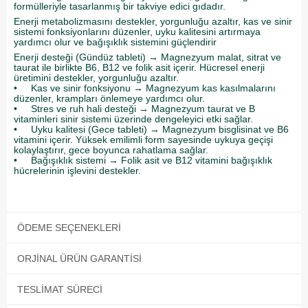
formülleriyle tasarlanmış bir takviye edici gıdadır.
Enerji metabolizmasını destekler, yorgunluğu azaltır, kas ve sinir
sistemi fonksiyonlarını düzenler, uyku kalitesini artırmaya
yardımcı olur ve bağışıklık sistemini güçlendirir
Enerji desteği (Gündüz tableti) → Magnezyum malat, sitrat ve
taurat ile birlikte B6, B12 ve folik asit içerir. Hücresel enerji
üretimini destekler, yorgunluğu azaltır.
• Kas ve sinir fonksiyonu → Magnezyum kas kasılmalarını
düzenler, krampları önlemeye yardımcı olur.
• Stres ve ruh hali desteği → Magnezyum taurat ve B
vitaminleri sinir sistemi üzerinde dengeleyici etki sağlar.
• Uyku kalitesi (Gece tableti) → Magnezyum bisglisinat ve B6
vitamini içerir. Yüksek emilimli form sayesinde uykuya geçişi
kolaylaştırır, gece boyunca rahatlama sağlar.
• Bağışıklık sistemi → Folik asit ve B12 vitamini bağışıklık
hücrelerinin işlevini destekler.
ÖDEME SEÇENEKLERI
ORJINAL ÜRÜN GARANTISI
TESLIMAT SÜRECI