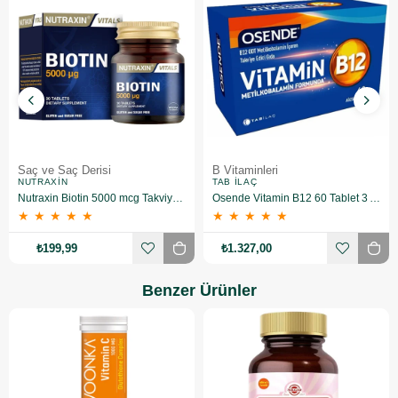
Saç ve Saç Derisi
B Vitaminleri
NUTRAXIN
TAB İLAÇ
Nutraxin Biotin 5000 mcg Takviye Edici Gıda 30 Tablet
Osende Vitamin B12 60 Tablet 3 Adet
★
★
★
★
★
★
★
★
★
★
₺199,99
₺1.327,00
Benzer Ürünler