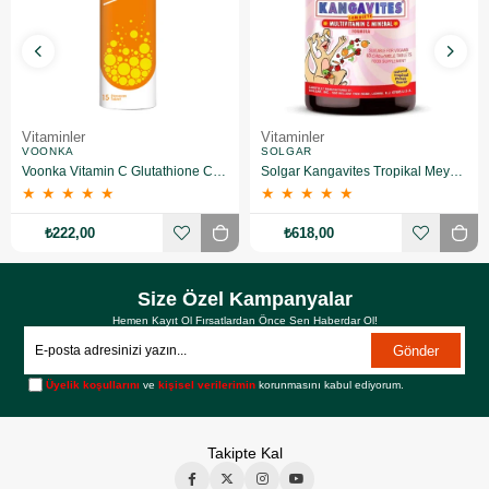
Vitaminler
Vitaminler
VOONKA
SOLGAR
Voonka Vitamin C Glutathione Complex Efervesan 15 Tablet
Solgar Kangavites Tropikal Meyve Aromalı 60 Tablet
★
★
★
★
★
★
★
★
★
★
₺222,00
₺618,00
Size Özel Kampanyalar
Hemen Kayıt Ol Fırsatlardan Önce Sen Haberdar Ol!
Gönder
Üyelik koşullarını
ve
kişisel verilerimin
korunmasını kabul ediyorum.
Takipte Kal