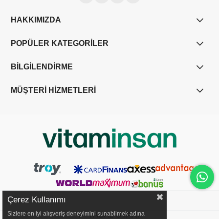
HAKKIMIZDA
POPÜLER KATEGORİLER
BİLGİLENDİRME
MÜŞTERİ HİZMETLERİ
Çerez Kullanımı
Sizlere en iyi alışveriş deneyimini sunabilmek adına
YASAL UYARI