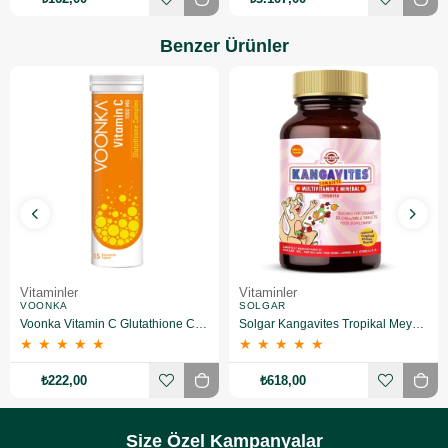
Benzer Ürünler
Vitaminler
Vitaminler
VOONKA
SOLGAR
Voonka Vitamin C Glutathione Complex Efervesan 15 Tablet
Solgar Kangavites Tropikal Meyve Aromalı 60 Tablet
★
★
★
★
★
★
★
★
★
★
₺222,00
₺618,00
Size Özel Kampanyalar