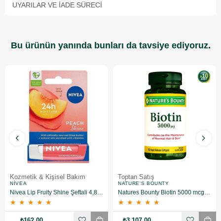
UYARILAR VE İADE SÜRECI
Bu ürünün yanında bunları da tavsiye ediyoruz.
Kozmetik & Kişisel Bakım
Toptan Satış
NIVEA
NATURE'S BOUNTY
Nivea Lip Fruity Shine Şeftali 4,8 gr
Natures Bounty Biotin 5000 mcg Takviye Edici Gıda 72 Kapsül 10 Adet
★
★
★
★
★
★
★
★
★
★
₺162,00
₺3.107,00