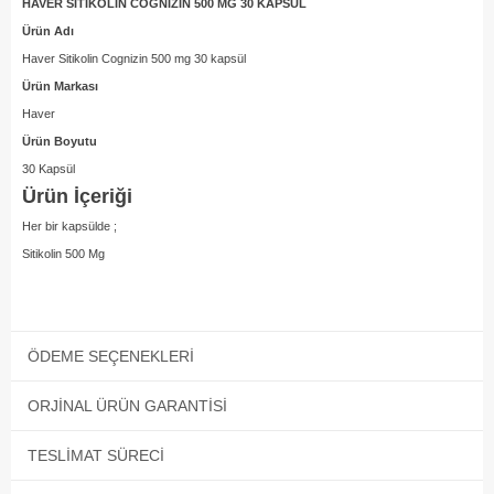
HAVER SİTİKOLİN COGNİZİN 500 MG 30 KAPSÜL
Ürün Adı
Haver Sitikolin Cognizin 500 mg 30 kapsül
Ürün Markası
Haver
Ürün Boyutu
30 Kapsül
Ürün İçeriği
Her bir kapsülde ;
Sitikolin 500 Mg
ÖDEME SEÇENEKLERI
ORJINAL ÜRÜN GARANTISI
TESLIMAT SÜRECI