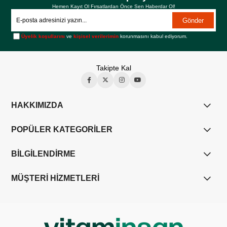
Hemen Kayıt Ol Fırsatlardan Önce Sen Haberdar Ol!
Gönder
Üyelik koşullarını
ve
kişisel verilerimin
korunmasını kabul ediyorum.
Takipte Kal
HAKKIMIZDA
POPÜLER KATEGORİLER
BİLGİLENDİRME
MÜŞTERİ HİZMETLERİ