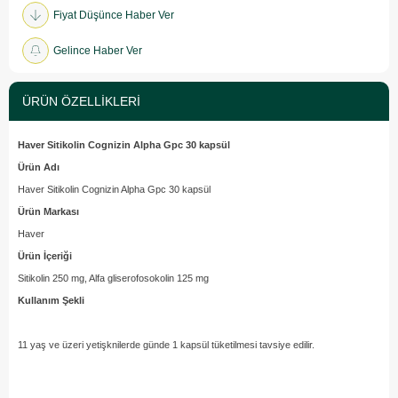
Fiyat Düşünce Haber Ver
Gelince Haber Ver
ÜRÜN ÖZELLIKLERI
Haver Sitikolin Cognizin Alpha Gpc 30 kapsül
Ürün Adı
Haver Sitikolin Cognizin Alpha Gpc 30 kapsül
Ürün Markası
Haver
Ürün İçeriği
Sitikolin 250 mg, Alfa gliserofosokolin 125 mg
Kullanım Şekli
11 yaş ve üzeri yetişknilerde günde 1 kapsül tüketilmesi tavsiye edilir.