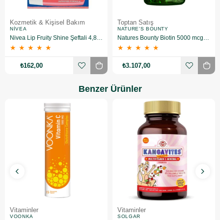
Kozmetik & Kişisel Bakım
Toptan Satış
NIVEA
NATURE'S BOUNTY
Nivea Lip Fruity Shine Şeftali 4,8 gr
Natures Bounty Biotin 5000 mcg Takviye Edici Gıda 72 Kapsül 10 Adet
★
★
★
★
★
★
★
★
★
★
₺162,00
₺3.107,00
Benzer Ürünler
Vitaminler
Vitaminler
VOONKA
SOLGAR