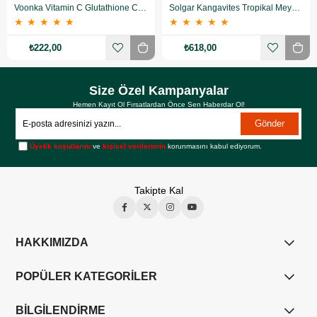
Voonka Vitamin C Glutathione Complex Efervesan 15 Tablet
Solgar Kangavites Tropikal Meyve Aromalı 60 Tablet
★
★
★
★
★
★
★
★
★
★
₺222,00
₺618,00
Size Özel Kampanyalar
Hemen Kayıt Ol Fırsatlardan Önce Sen Haberdar Ol!
Gönder
Üyelik koşullarını
ve
kişisel verilerimin
korunmasını kabul ediyorum.
Takipte Kal
HAKKIMIZDA
POPÜLER KATEGORİLER
BİLGİLENDİRME