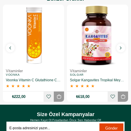
Vitaminler
Vitaminler
VOONKA
SOLGAR
Voonka Vitamin C Glutathione Complex Efervesan 15 Tablet
Solgar Kangavites Tropikal Meyve Aromalı 60 Tablet
★
★
★
★
★
★
★
★
★
★
₺222,00
₺618,00
Size Özel Kampanyalar
Hemen Kayıt Ol Fırsatlardan Önce Sen Haberdar Ol!
Gönder