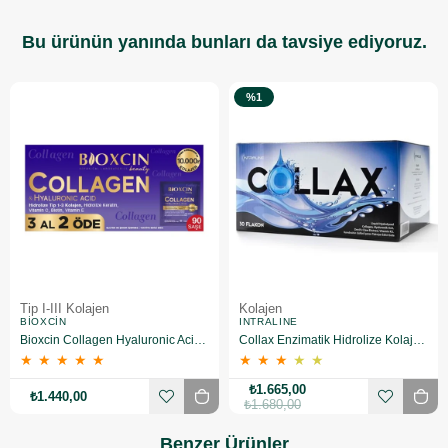
Bu ürünün yanında bunları da tavsiye ediyoruz.
%1
Tip I-III Kolajen
Kolajen
BIOXCIN
INTRALINE
Bioxcin Collagen Hyaluronic Acid Hidrolize Tip 1-3 Kolajen 90 Saşe
Collax Enzimatik Hidrolize Kolajen 30 Flakon
★
★
★
★
★
★
★
★
★
★
₺1.665,00
₺1.440,00
₺1.680,00
Benzer Ürünler