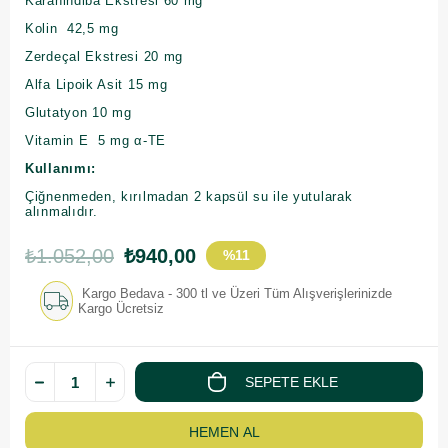
Karahindiba Ekstresi 60 mg
Kolin 42,5 mg
Zerdeçal Ekstresi 20 mg
Alfa Lipoik Asit 15 mg
Glutatyon 10 mg
Vitamin E 5 mg α-TE
Kullanımı:
Çiğnenmeden, kırılmadan 2 kapsül su ile yutularak
alınmalıdır.
₺1.052,00
₺940,00
%
11
İndirim
Kargo Bedava - 300 tl ve Üzeri Tüm Alışverişlerinizde
Kargo Ücretsiz