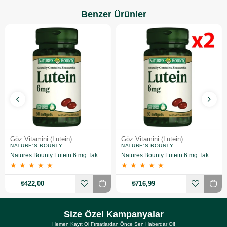
Benzer Ürünler
Göz Vitamini (Lutein)
Göz Vitamini (Lutein)
NATURE'S BOUNTY
NATURE'S BOUNTY
Natures Bounty Lutein 6 mg Takviye Edici Gıda 50 Kapsül
Natures Bounty Lutein 6 mg Takviye Edici Gıda 50 Kapsül 2 Adet
★
★
★
★
★
★
★
★
★
★
₺422,00
₺716,99
Size Özel Kampanyalar
Hemen Kayıt Ol Fırsatlardan Önce Sen Haberdar Ol!