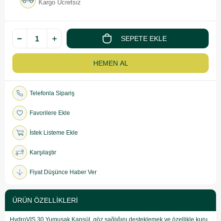
Kargo Ücretsiz
Telefonla Sipariş
Favorilere Ekle
İstek Listeme Ekle
Karşılaştır
Fiyat Düşünce Haber Ver
ÜRÜN ÖZELLIKLERI
HydroVIS 30 Yumuşak Kapsül, göz sağlığını desteklemek ve özellikle kuru