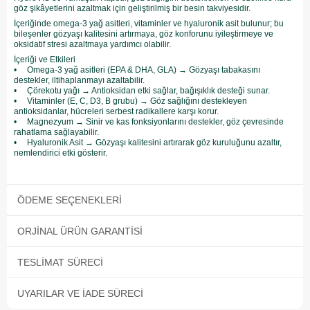
göz şikâyetlerini azaltmak için geliştirilmiş bir besin takviyesidir.
İçeriğinde omega-3 yağ asitleri, vitaminler ve hyaluronik asit bulunur; bu
bileşenler gözyaşı kalitesini artırmaya, göz konforunu iyileştirmeye ve
oksidatif stresi azaltmaya yardımcı olabilir.
İçeriği ve Etkileri
• Omega-3 yağ asitleri (EPA & DHA, GLA) → Gözyaşı tabakasını
destekler, iltihaplanmayı azaltabilir.
• Çörekotu yağı → Antioksidan etki sağlar, bağışıklık desteği sunar.
• Vitaminler (E, C, D3, B grubu) → Göz sağlığını destekleyen
antioksidanlar, hücreleri serbest radikallere karşı korur.
• Magnezyum → Sinir ve kas fonksiyonlarını destekler, göz çevresinde
rahatlama sağlayabilir.
• Hyaluronik Asit → Gözyaşı kalitesini artırarak göz kuruluğunu azaltır,
nemlendirici etki gösterir.
ÖDEME SEÇENEKLERI
ORJINAL ÜRÜN GARANTISI
TESLIMAT SÜRECI
UYARILAR VE İADE SÜRECI