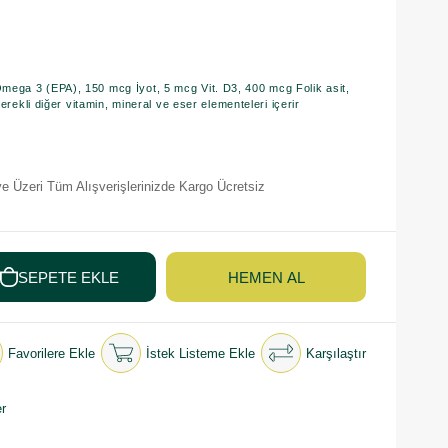
ga 3 (EPA), 150 mcg İyot, 5 mcg Vit. D3, 400 mcg Folik asit,
erekli diğer vitamin, mineral ve eser elementeleri içerir
e Üzeri Tüm Alışverişlerinizde Kargo Ücretsiz
Favorilere Ekle
İstek Listeme Ekle
Karşılaştır
r