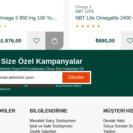
Omega 3
NBT LIFE
Solgar Omega 3 950 mg 100 Yumuşak Jelatinli Kapsül
★
★
★
★
★
★
★
₺1.976,00
₺880,00
Size Özel Kampanyalar
Hemen Kayıt Ol Fırsatlardan Önce Sen Haberdar Ol!
Gönder
yelik koşullarını
ve
kişisel verilerimin
korunmasını kabul
diyorum.
RİLER
BİLGİLENDİRME
MÜŞTERİ Hİ
Mesafeli Satış Sözleşmesi
Destek Hattı
İptal ve İade Sözleşmesi
Sıkça Sorulan So
Üyelik İşlemleri
Yardım