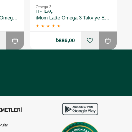
Omega 3
O
ITF İLAÇ
I
NBT Life Omegalife 2400 Omega 3 30 x 2 Combotech Kapsül
iMom Latte Omega 3 Takviye Edici Gıda 60 Kapsül
★
★
★
★
★
₺886,00
ZMETLERİ
rular