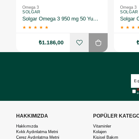
Omega 3
Omega 3
SOLGAR
SOLGAR
Solgar Omega 3 950 mg 50 Yumuşak Jelatinli Kapsül
★
★
★
★
★
★
★
★
₺1.186,00
Ü
e
HAKKIMIZDA
POPÜLER KATEGO
Hakkımızda
Vitaminler
Kvkk Aydınlatma Metni
Kolajen
Çerez Aydınlatma Metni
Kişisel Bakım