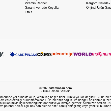
Vitamin Rehberi
Kargom Nerede?
Garanti ve İade Koşulları
Orijinal Ürün Gara
Etbis
© 2025
vitaminsan.com
- Tüm Hakları Saklıdır.
lerinde yer almakta olup, kesinlikle beşeri tıbbi ürün veya ilaç değildir. Bu ürünler 
avi edici özelliği bulunmamaktadır. Ürünlerimiz sağlıklı ve dengeli beslenme düzeni
in kullanımıyla ilgili herhangi bir taahhüt veya tavsiye içermez. Sitemizde satılan ü
 patentli haklar ilgili hak sahiplerine aittir. Yanlış anlaşılmış veya yanıltıcı buluna