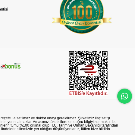
ntisi
reçete ile satılmaz ve doktor onayı gerektirmez. Şirketimiz ilaç satışı
nin yerini almazlar. Amacımız tüketicilere en doğru bilgiyi sunmaktır; bu
rünlerin tümü %100 orijinal olup, T.C. Tarım ve Orman Bakanlığı tarafından
n ifadelerin sitemizde yer aldığını düşünüyorsanız, lütfen bize bildirin.