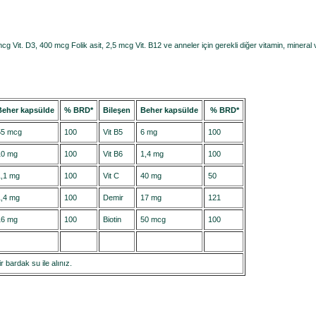
. D3, 400 mcg Folik asit, 2,5 mcg Vit. B12 ve anneler için gerekli diğer vitamin, mineral v
Beher kapsülde
% BRD*
Bileşen
Beher kapsülde
% BRD*
55 mcg
100
Vit B5
6 mg
100
10 mg
100
Vit B6
1,4 mg
100
1,1 mg
100
Vit C
40 mg
50
1,4 mg
100
Demir
17 mg
121
16 mg
100
Biotin
50 mcg
100
bardak su ile alınız.