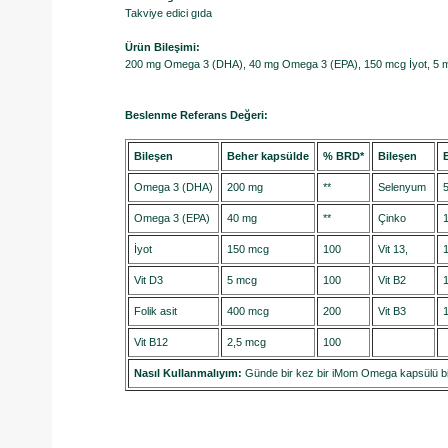
Takviye edici gıda
Ürün Bileşimi:
200 mg Omega 3 (DHA), 40 mg Omega 3 (EPA), 150 mcg İyot, 5 mcg Vit
Beslenme Referans Değeri:
Bileşen
Beher kapsülde
% BRD*
Bileşen
Omega 3 (DHA)
200 mg
**
Selenyum
Omega 3 (EPA)
40 mg
**
Çinko
İyot
150 mcg
100
Vit 13,
Vit D3
5 mcg
100
Vit B2
Folik asit
400 mcg
200
Vit B3
Vit B12
2,5 mcg
100
Nasıl Kullanmalıyım:
Günde bir kez bir iMom Omega kapsülü bir 