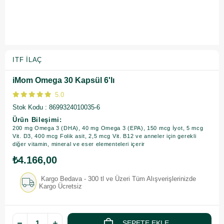
ITF İLAÇ
iMom Omega 30 Kapsül 6'lı
5.0
Stok Kodu
8699324010035-6
Ürün Bileşimi:
200 mg Omega 3 (DHA), 40 mg Omega 3 (EPA), 150 mcg İyot, 5 mcg
Vit. D3, 400 mcg Folik asit, 2,5 mcg Vit. B12 ve anneler için gerekli
diğer vitamin, mineral ve eser elementeleri içerir
₺4.166,00
Kargo Bedava - 300 tl ve Üzeri Tüm Alışverişlerinizde
Kargo Ücretsiz