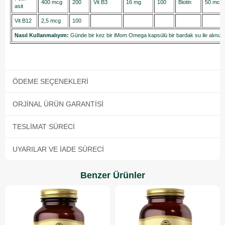
400 mcg
200
Vit B3
16 mg
100
Biotin
50 mcg
asit
Vit B12
2,5 mcg
100
Nasıl Kullanmalıyım:
Günde bir kez bir iMom Omega kapsülü bir bardak su ile alınız.
ÖDEME SEÇENEKLERI
ORJINAL ÜRÜN GARANTISI
TESLIMAT SÜRECI
UYARILAR VE İADE SÜRECI
Benzer Ürünler