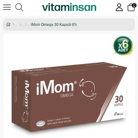
0
iMom Omega 30 Kapsül 6'lı