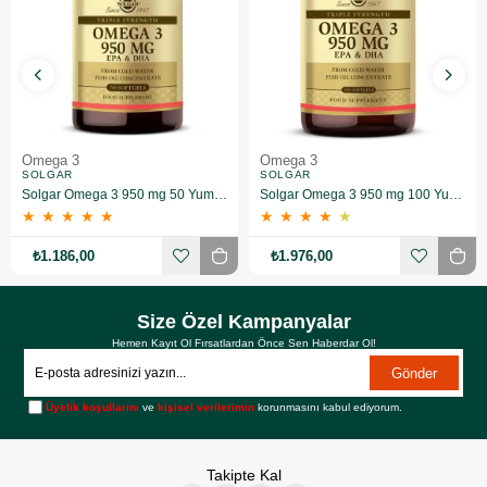
Omega 3
Omega 3
SOLGAR
SOLGAR
Solgar Omega 3 950 mg 50 Yumuşak Jelatinli Kapsül
Solgar Omega 3 950 mg 100 Yumuşak Jelatinli Kapsül
★
★
★
★
★
★
★
★
★
★
₺1.186,00
₺1.976,00
Size Özel Kampanyalar
Hemen Kayıt Ol Fırsatlardan Önce Sen Haberdar Ol!
Gönder
Üyelik koşullarını
ve
kişisel verilerimin
korunmasını kabul ediyorum.
Takipte Kal