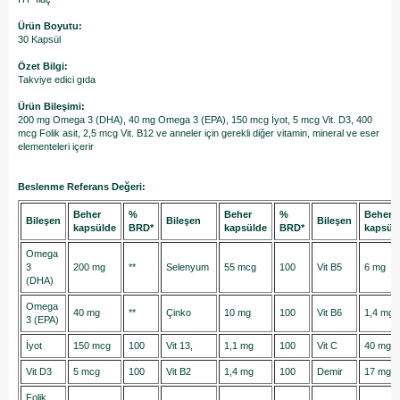
Ürün Boyutu:
30 Kapsül
Özet Bilgi:
Takviye edici gıda
Ürün Bileşimi:
200 mg Omega 3 (DHA), 40 mg Omega 3 (EPA), 150 mcg İyot, 5 mcg Vit. D3, 400
mcg Folik asit, 2,5 mcg Vit. B12 ve anneler için gerekli diğer vitamin, mineral ve eser
elementeleri içerir
Beslenme Referans Değeri:
Beher
%
Beher
%
Beher
Bileşen
Bileşen
Bileşen
kapsülde
BRD*
kapsülde
BRD*
kapsül
Omega
3
200 mg
**
Selenyum
55 mcg
100
Vit B5
6 mg
(DHA)
Omega
40 mg
**
Çinko
10 mg
100
Vit B6
1,4 mg
3 (EPA)
İyot
150 mcg
100
Vit 13,
1,1 mg
100
Vit C
40 mg
Vit D3
5 mcg
100
Vit B2
1,4 mg
100
Demir
17 mg
Folik