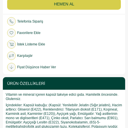
Telefonla Sipariş
Favorilere Ekle
İstek Listeme Ekle
Karşılaştır
Fiyat Düşünce Haber Ver
ÜRÜN ÖZELLIKLERI
Vitamin ve mineral içeren kapsül takviye edici gıda. Hamilelik öncesinde.
Glutensiz.
İçindekiler: Kapsül kabuğu: (Kapsül: Yenilebilir Jelatin (Sığır jelatini), Hacim
arttırıcı: Gliserol (E422), Renklendirici: Titanyum dioksit (E171), Koşineal,
Karminik asit, Karminler (E120)), Ayçiçek yağı, Emülgatör: Yağ asitlerinin
mono ve digliseritleri (E471), Çinko oksit, Parlatıcı: Sarı balmumu (E901),
Emülgatör: Ayçiçeği Lesitin (E322), Siyanokobalamin, (6S)-5-
metiltetrahidrofolik asit glukozamin tuzu, Kolekalsiferol, Potasyum iyodür.