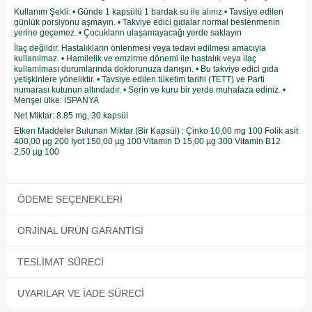
Kullanım Şekli: • Günde 1 kapsülü 1 bardak su ile alınız • Tavsiye edilen
günlük porsiyonu aşmayın. • Takviye edici gıdalar normal beslenmenin
yerine geçemez. • Çocukların ulaşamayacağı yerde saklayın
İlaç değildir. Hastalıkların önlenmesi veya tedavi edilmesi amacıyla
kullanılmaz. • Hamilelik ve emzirme dönemi ile hastalık veya ilaç
kullanılması durumlarında doktorunuza danışın. • Bu takviye edici gıda
yetişkinlere yöneliktir. • Tavsiye edilen tüketim tarihi (TETT) ve Parti
numarası kutunun altındadır. • Serin ve kuru bir yerde muhafaza ediniz. •
Menşei ülke: İSPANYA
Net Miktar: 8.85 mg, 30 kapsül
Etken Maddeler Bulunan Miktar (Bir Kapsül) : Çinko 10,00 mg 100 Folik asit
400,00 µg 200 İyot 150,00 µg 100 Vitamin D 15,00 µg 300 Vitamin B12
2,50 µg 100
ÖDEME SEÇENEKLERI
ORJINAL ÜRÜN GARANTISI
TESLIMAT SÜRECI
UYARILAR VE İADE SÜRECI