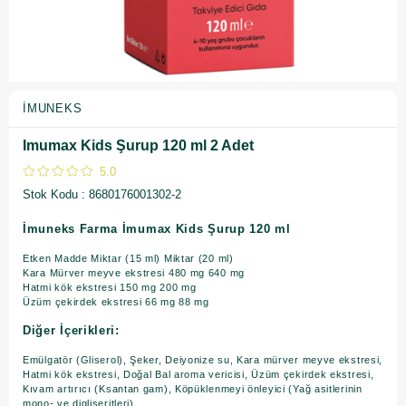
İMUNEKS
Imumax Kids Şurup 120 ml 2 Adet
5.0
Stok Kodu
8680176001302-2
İmuneks Farma İmumax Kids Şurup 120 ml
Etken Madde Miktar (15 ml) Miktar (20 ml)
Kara Mürver meyve ekstresi 480 mg 640 mg
Hatmi kök ekstresi 150 mg 200 mg
Üzüm çekirdek ekstresi 66 mg 88 mg
Diğer İçerikleri:
Emülgatör (Gliserol), Şeker, Deiyonize su, Kara mürver meyve ekstresi,
Hatmi kök ekstresi, Doğal Bal aroma vericisi, Üzüm çekirdek ekstresi,
Kıvam artırıcı (Ksantan gam), Köpüklenmeyi önleyici (Yağ asitlerinin
mono- ve digliseritleri).