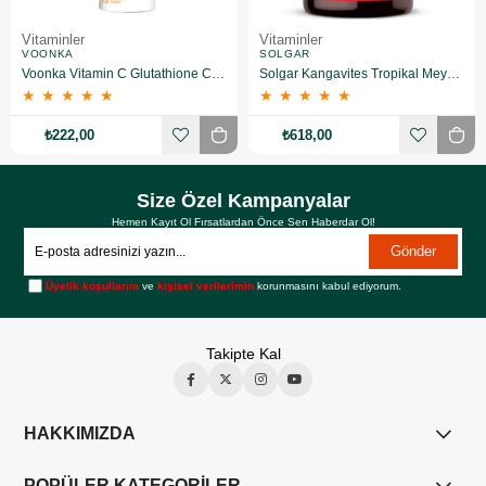
Vitaminler
Vitaminler
VOONKA
SOLGAR
Voonka Vitamin C Glutathione Complex Efervesan 15 Tablet
Solgar Kangavites Tropikal Meyve Aromalı 60 Tablet
★
★
★
★
★
★
★
★
★
★
₺222,00
₺618,00
Size Özel Kampanyalar
Hemen Kayıt Ol Fırsatlardan Önce Sen Haberdar Ol!
Gönder
Üyelik koşullarını
ve
kişisel verilerimin
korunmasını kabul ediyorum.
Takipte Kal
HAKKIMIZDA
POPÜLER KATEGORİLER