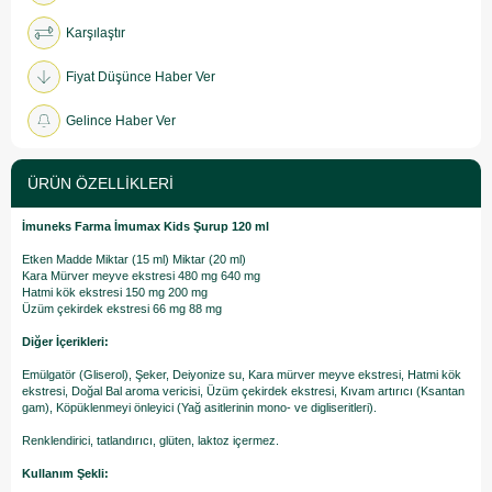
Karşılaştır
Fiyat Düşünce Haber Ver
Gelince Haber Ver
ÜRÜN ÖZELLIKLERI
İmuneks Farma İmumax Kids Şurup 120 ml
Etken Madde Miktar (15 ml) Miktar (20 ml)
Kara Mürver meyve ekstresi 480 mg 640 mg
Hatmi kök ekstresi 150 mg 200 mg
Üzüm çekirdek ekstresi 66 mg 88 mg
Diğer İçerikleri:
Emülgatör (Gliserol), Şeker, Deiyonize su, Kara mürver meyve ekstresi, Hatmi kök
ekstresi, Doğal Bal aroma vericisi, Üzüm çekirdek ekstresi, Kıvam artırıcı (Ksantan
gam), Köpüklenmeyi önleyici (Yağ asitlerinin mono- ve digliseritleri).
Renklendirici, tatlandırıcı, glüten, laktoz içermez.
Kullanım Şekli: