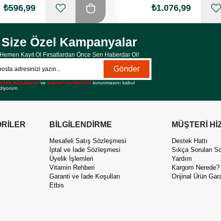
₺596,99
₺1.076,99
Size Özel Kampanyalar
Hemen Kayıt Ol Fırsatlardan Önce Sen Haberdar Ol!
Gönder
yelik koşullarını
ve
kişisel verilerimin
korunmasını kabul
diyorum.
RİLER
BİLGİLENDİRME
MÜŞTERİ Hİ
Mesafeli Satış Sözleşmesi
Destek Hattı
İptal ve İade Sözleşmesi
Sıkça Sorulan So
Üyelik İşlemleri
Yardım
Vitamin Rehberi
Kargom Nerede?
Garanti ve İade Koşulları
Orijinal Ürün Gara
Etbis