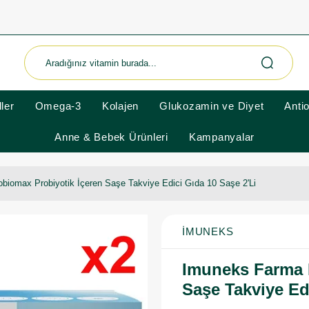
ler
Omega-3
Kolajen
Glukozamin ve Diyet
Anti
Anne & Bebek Ürünleri
Kampanyalar
biomax Probiyotik İçeren Saşe Takviye Edici Gıda 10 Saşe 2'Li
İMUNEKS
Imuneks Farma 
Saşe Takviye Ed