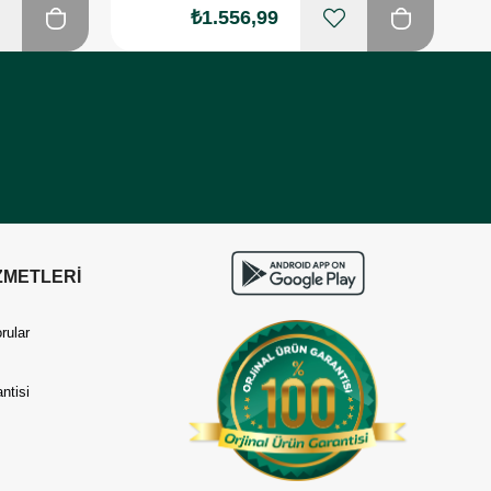
₺1.556,99
ZMETLERİ
rular
ntisi