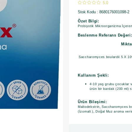
5.0
Stok Kodu
8680176001098-2
Özet Bilgi:
Probiyotik Mikroorganizma İçere
Beslenme Referans Değeri
Mikta
Saccharomyces boulardii
5 X 10
Kullanım Şekli:
4-10 yaş grubu çocuklar ve
ürün bir bardak (200 ml) su
Ürün Bileşimi:
Maltodekstrin, Saccharomyces bou
(İzomalt ), Doğal Muz aroma veri