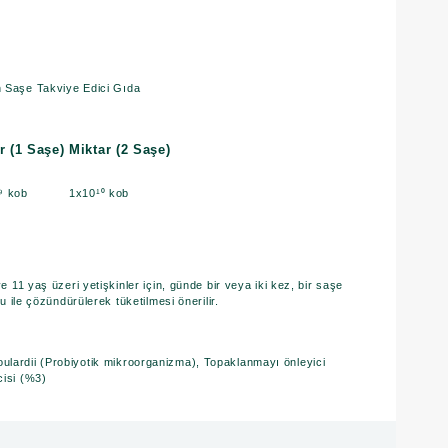
n Saşe Takviye Edici Gıda
:
r (1 Saşe)
Miktar (2 Saşe)
⁹ kob
1x10¹⁰ kob
 11 yaş üzeri yetişkinler için, günde bir veya iki kez, bir saşe
 ile çözündürülerek tüketilmesi önerilir.
lardii (Probiyotik mikroorganizma), Topaklanmayı önleyici
cisi (%3)