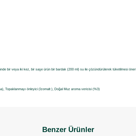
nde bir veya iki kez, bir saşe ürün bir bardak (200 ml) su ile çözündürülerek tüketilmesi öneril
a), Topaklanmayı önleyici (İzomalt ), Doğal Muz aroma vericisi (%3)
Benzer Ürünler