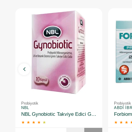
Probiyotik
Probiyotik
NBL
ABDI İB
NBL Gynobiotic Takviye Edici Gıda 10 Kapsül
★
★
★
★
★
★
★
★