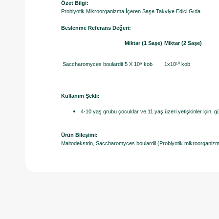
Özet Bilgi:
Probiyotik Mikroorganizma İçeren Saşe Takviye Edici Gıda
Beslenme Referans Değeri:
Miktar (1 Saşe)
Miktar (2 Saşe)
Saccharomyces boulardii
5 X 10⁹ kob
1x10¹⁰ kob
Kullanım Şekli:
4-10 yaş grubu çocuklar ve 11 yaş üzeri yetişkinler için, gü
Ürün Bileşimi:
Maltodekstrin, Saccharomyces boulardii (Probiyotik mikroorganizm