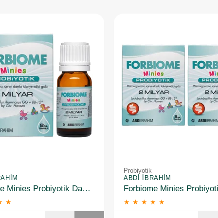
Probiyotik
RAHIM
ABDI İBRAHIM
Forbiome Minies Probiyotik Damla 8 ml
★
★
★
★
★
★
★