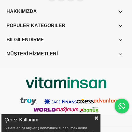
HAKKIMIZDA
POPÜLER KATEGORİLER
BİLGİLENDİRME
MÜŞTERİ HİZMETLERİ
Çerez Kullanımı
YASAL UYARI
Sizlere en iyi alışveriş deneyimini sunabilmek adına