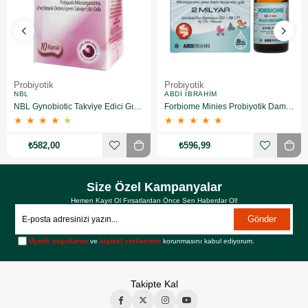
Probiyotik
Probiyotik
NBL
ABDI İBRAHIM
NBL Gynobiotic Takviye Edici Gıda 10 Kapsül
Forbiome Minies Probiyotik Damla 8 ml
★
★
★
★
★
★
★
★
★
★
₺582,00
₺596,99
Size Özel Kampanyalar
Hemen Kayıt Ol Fırsatlardan Önce Sen Haberdar Ol!
Gönder
Üyelik koşullarını
ve
kişisel verilerimin
korunmasını kabul ediyorum.
Takipte Kal