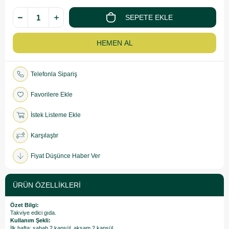
Telefonla Sipariş
Favorilere Ekle
İstek Listeme Ekle
Karşılaştır
Fiyat Düşünce Haber Ver
ÜRÜN ÖZELLIKLERI
Özet Bilgi:
Takviye edici gıda.
Kullanım Şekli:
İlk hafta: sabah 2 kapsül, akşam 2 kapsül.