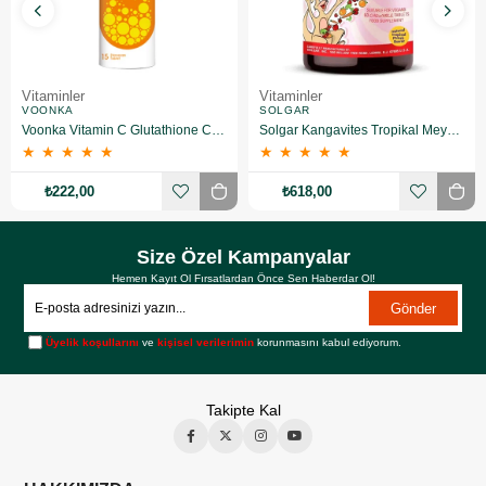
Vitaminler
Vitaminler
VOONKA
SOLGAR
Voonka Vitamin C Glutathione Complex Efervesan 15 Tablet
Solgar Kangavites Tropikal Meyve Aromalı 60 Tablet
★
★
★
★
★
★
★
★
★
★
₺222,00
₺618,00
Size Özel Kampanyalar
Hemen Kayıt Ol Fırsatlardan Önce Sen Haberdar Ol!
Gönder
Üyelik koşullarını
ve
kişisel verilerimin
korunmasını kabul ediyorum.
Takipte Kal