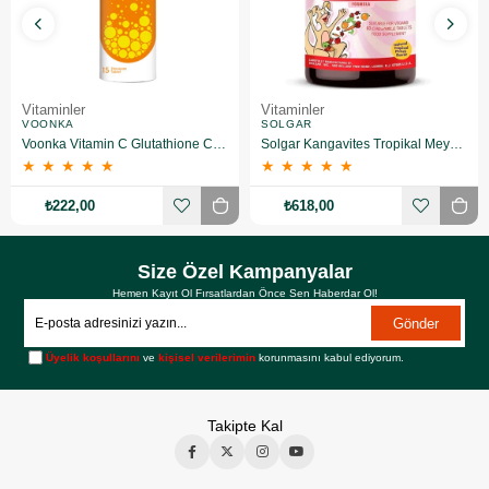
Vitaminler
Vitaminler
VOONKA
SOLGAR
Voonka Vitamin C Glutathione Complex Efervesan 15 Tablet
Solgar Kangavites Tropikal Meyve Aromalı 60 Tablet
★
★
★
★
★
★
★
★
★
★
₺222,00
₺618,00
Size Özel Kampanyalar
Hemen Kayıt Ol Fırsatlardan Önce Sen Haberdar Ol!
Gönder
Üyelik koşullarını
ve
kişisel verilerimin
korunmasını kabul ediyorum.
Takipte Kal