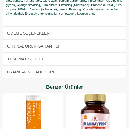
bicarbonate, Tartaric acid, Citric acid, Sodium carbonate), Antifoaming (Polyethylene
glycol), Orange flavoring, Zinc citrate, Flavoring (Sucralose), Propolis extract (Pure
propolis 100%), Colorant (Riboflavin), Lemon flavoring. Propolis was extracted in
ethyl alcohol. Excessive consumption can cause a laxative effect.
ÖDEME SEÇENEKLERI
ORJINAL ÜRÜN GARANTISI
TESLIMAT SÜRECI
UYARILAR VE İADE SÜRECI
Benzer Ürünler