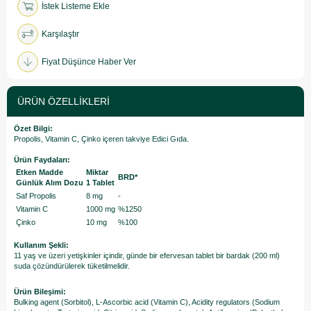
İstek Listeme Ekle
Karşılaştır
Fiyat Düşünce Haber Ver
ÜRÜN ÖZELLIKLERI
Özet Bilgi:
Propolis, Vitamin C, Çinko içeren takviye Edici Gıda.
Ürün Faydaları:
Etken Madde
Miktar
BRD*
Günlük Alım Dozu
1 Tablet
Saf Propolis
8 mg
-
Vitamin C
1000 mg
%1250
Çinko
10 mg
%100
Kullanım Şekli:
11 yaş ve üzeri yetişkinler içindir, günde bir efervesan tablet bir bardak (200 ml)
suda çözündürülerek tüketilmelidir.
Ürün Bileşimi:
Bulking agent (Sorbitol), L-Ascorbic acid (Vitamin C), Acidity regulators (Sodium