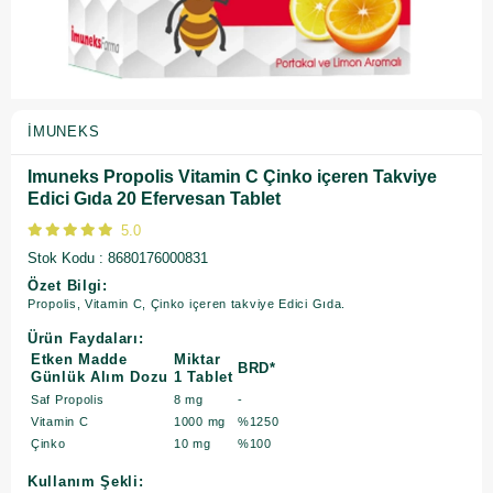
İMUNEKS
Imuneks Propolis Vitamin C Çinko içeren Takviye
Edici Gıda 20 Efervesan Tablet
5.0
Stok Kodu
8680176000831
Özet Bilgi:
Propolis, Vitamin C, Çinko içeren takviye Edici Gıda.
Ürün Faydaları:
Etken Madde
Miktar
BRD*
Günlük Alım Dozu
1 Tablet
Saf Propolis
8 mg
-
Vitamin C
1000 mg
%1250
Çinko
10 mg
%100
Kullanım Şekli: