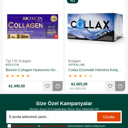
%1
Tip I-III Kolajen
Kolajen
BIOXCIN
INTRALINE
Bioxcin Collagen Hyaluronic Acid Hidrolize Tip 1-3 Kolajen 90 Saşe
Collax Enzimatik Hidrolize Kolajen 30 Flakon
★
★
★
★
★
★
★
★
★
★
₺1.665,00
₺1.440,00
₺1.680,00
Size Özel Kampanyalar
Hemen Kayıt Ol Fırsatlardan Önce Sen Haberdar Ol!
Gönder
Üyelik koşullarını
ve
kişisel verilerimin
korunmasını kabul ediyorum.