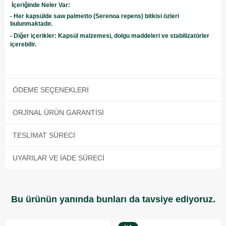
İçeriğinde Neler Var:
- Her kapsülde saw palmetto (Serenoa repens) bitkisi özleri
bulunmaktadır.
- Diğer içerikler: Kapsül malzemesi, dolgu maddeleri ve stabilizatörler
içerebilir.
ÖDEME SEÇENEKLERI
ORJINAL ÜRÜN GARANTISI
TESLIMAT SÜRECI
UYARILAR VE İADE SÜRECI
Bu ürünün yanında bunları da tavsiye ediyoruz.