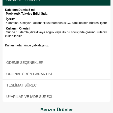
ÜRÜN ÖZELLIKLERI
Kaleidon Damla 5 ml
Probiyotik Takviye Edici Gıda
İçerik:
5 damlası 5 milyar Lactobacillus rhamnosus GG canlı bakteri hücresi içerir.
Kullanım Önerisi:
Günde 10 damla, direkt veya soğuk veya ılık bir sıvı içinde çözündürülerek
kullanılabilir.
Kullanmadan önce çalkalayınız.
ÖDEME SEÇENEKLERI
ORJINAL ÜRÜN GARANTISI
TESLIMAT SÜRECI
UYARILAR VE İADE SÜRECI
Benzer Ürünler