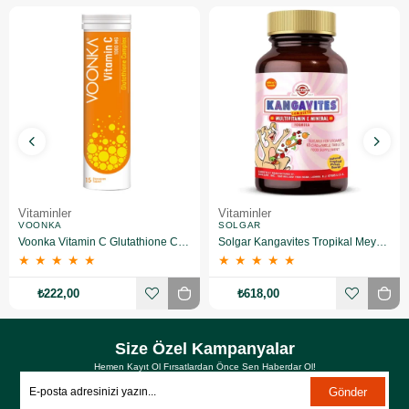
Vitaminler
Vitaminler
VOONKA
SOLGAR
Voonka Vitamin C Glutathione Complex Efervesan 15 Tablet
Solgar Kangavites Tropikal Meyve Aromalı 60 Tablet
★
★
★
★
★
★
★
★
★
★
₺222,00
₺618,00
Size Özel Kampanyalar
Hemen Kayıt Ol Fırsatlardan Önce Sen Haberdar Ol!
Gönder