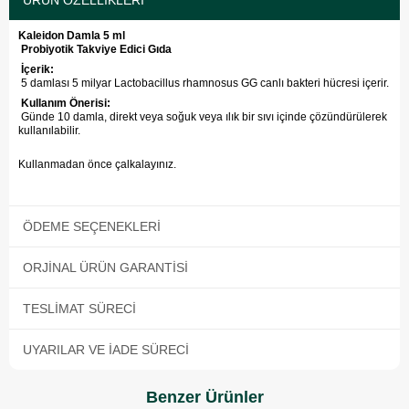
ÜRÜN ÖZELLIKLERI
Kaleidon Damla 5 ml
Probiyotik Takviye Edici Gıda
İçerik:
5 damlası 5 milyar Lactobacillus rhamnosus GG canlı bakteri hücresi içerir.
Kullanım Önerisi:
Günde 10 damla, direkt veya soğuk veya ılık bir sıvı içinde çözündürülerek
kullanılabilir.
Kullanmadan önce çalkalayınız.
ÖDEME SEÇENEKLERI
ORJINAL ÜRÜN GARANTISI
TESLIMAT SÜRECI
UYARILAR VE İADE SÜRECI
Benzer Ürünler