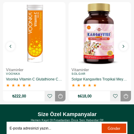
Vitaminler
Vitaminler
VOONKA
SOLGAR
Voonka Vitamin C Glutathione Complex Efervesan 15 Tablet
Solgar Kangavites Tropikal Meyve Aromalı 60 Tablet
★
★
★
★
★
★
★
★
★
★
₺222,00
₺618,00
Size Özel Kampanyalar
Hemen Kayıt Ol Fırsatlardan Önce Sen Haberdar Ol!
Gönder