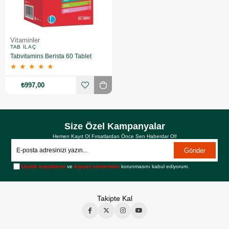
Vitaminler
TAB İLAÇ
Tabvitamins Berista 60 Tablet
★
★
★
★
★
₺997,00
Size Özel Kampanyalar
Hemen Kayıt Ol Fırsatlardan Önce Sen Haberdar Ol!
Gönder
Üyelik koşullarını
ve
kişisel verilerimin
korunmasını kabul ediyorum.
Takipte Kal