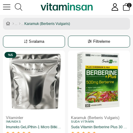
0
Karamuk (Berberis Vulgaris)
Sıralama
Filtreleme
%5
Vitaminler
Karamuk (Berberis Vulgaris)
İMUNEKS
SUDA VITAMIN
İmuneks GeLiPthin-1 Micro Bitkisel Kapsül 120 Adet
Suda Vitamin Berberine Plus 30 Kapsül