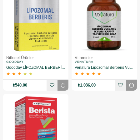
Bitkisel Ürünler
Vitaminler
GOODDAY
VENATURA
Goodday LİPOZOMAL BERBERİS 30 TABLET
Venatura Lipozomal Berberis Vulgaris Ekstresi 60 Kapsül
★
★
★
★
★
★
★
★
★
★
₺540,00
₺1.036,00