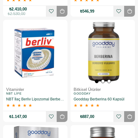
★
★
★
★
★
★
★
★
★
★
₺2.410,00
₺546,99
₺2.530,00
Vitaminler
Bitkisel Ürünler
NBT LIFE
GOODDAY
NBT İlaç Berliv Lipozomal Berberin Takviye Edici Gıda 60 Kapsül
Goodday Berberina 60 Kapsül
★
★
★
★
★
★
★
★
★
★
₺1.147,00
₺887,00