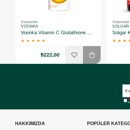
Vitaminler
Vitaminler
VOONKA
SOLGAR
Voonka Vitamin C Glutathione Complex Efervesan 15 Tablet
★
★
★
★
★
★
★
★
₺222,00
Ü
e
HAKKIMIZDA
POPÜLER KATEGO