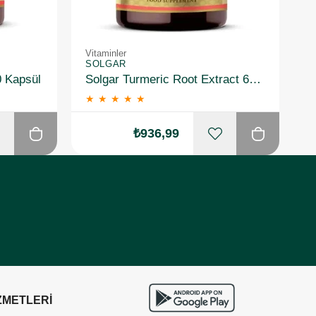
Vitaminler
Vi
SOLGAR
S
0 Kapsül
Solgar Turmeric Root Extract 60 Kapsül
★
★
★
★
★
₺936,99
ZMETLERİ