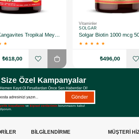
Vitaminler
SOLGAR
Solgar Kangavites Tropikal Meyve Aromalı 60 Tablet
Solgar Biotin 1000 mcg 5
★
★
★
★
★
★
★
₺618,00
₺496,00
Size Özel Kampanyalar
Hemen Kayıt Ol Fırsatlardan Önce Sen Haberdar Ol!
Gönder
yelik koşullarını
ve
kişisel verilerimin
korunmasını kabul
diyorum.
RİLER
BİLGİLENDİRME
MÜŞTERİ Hİ