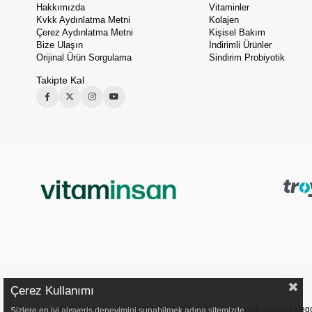
Hakkımızda
Vitaminler
Kvkk Aydınlatma Metni
Kolajen
Çerez Aydınlatma Metni
Kişisel Bakım
Bize Ulaşın
İndirimli Ürünler
Orijinal Ürün Sorgulama
Sindirim Probiyotik
Takipte Kal
Çerez Kullanımı
Web sitemizde sunulan ürünler, vitaminler ve gıda takviyeleri kategori
Sizlere en iyi alışveriş deneyimini sunabilmek adına sitemizde