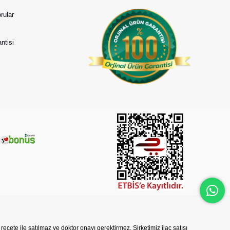
rular
ntisi
reçete ile satılmaz ve doktor onayı gerektirmez. Şirketimiz ilaç satışı