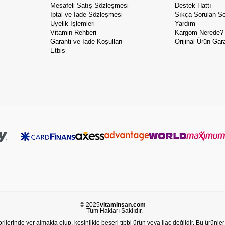
Mesafeli Satış Sözleşmesi
Destek Hattı
İptal ve İade Sözleşmesi
Sıkça Sorulan So
Üyelik İşlemleri
Yardım
Vitamin Rehberi
Kargom Nerede?
Garanti ve İade Koşulları
Orijinal Ürün Gara
Etbis
© 2025
vitaminsan.com
- Tüm Hakları Saklıdır.
lerinde yer almakta olup, kesinlikle beşeri tıbbi ürün veya ilaç değildir. Bu ürünler 