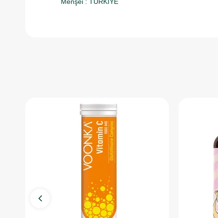
Menşei : TÜRKİYE