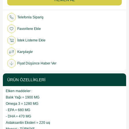
Telefonla Sipariş
Favorilere Ekle
İstek Listeme Ekle
Karşılaştır
Fiyat Düşünce Haber Ver
ÜRÜN ÖZELLIKLERI
Etken maddeler :
Balık Yağı = 1900 MG
Omega 3 = 1280 MG
- EPA = 680 MG
- DHA = 470 MG
Astaksantin Eksteri = 220 uq