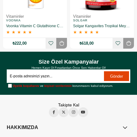
Vitaminler
Vitaminler
VOONKA
SOLGAR
Voonka Vitamin C Glutathione Complex Efervesan 15 Tablet
Solgar Kangavites Tropikal Meyve Aromalı 60 Tablet
★
★
★
★
★
★
★
★
★
★
₺222,00
₺618,00
Size Özel Kampanyalar
Hemen Kayıt Ol Fırsatlardan Önce Sen Haberdar Ol!
Gönder
Üyelik koşullarını
ve
kişisel verilerimin
korunmasını kabul ediyorum.
Takipte Kal
HAKKIMIZDA