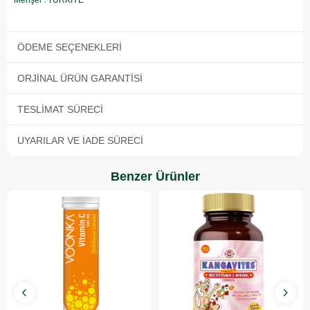
Menşei : TÜRKİYE
ÖDEME SEÇENEKLERI
ORJINAL ÜRÜN GARANTISI
TESLIMAT SÜRECI
UYARILAR VE İADE SÜRECI
Benzer Ürünler