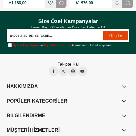
₺1.186,00
₺1.976,00
Size Özel Kampanyalar
Hemen Kayıt Ol Fırsatlardan Önce Sen Haberdar Ol!
Gönder
Üyelik koşullarını
ve
kişisel verilerimin
korunmasını kabul ediyorum.
Takipte Kal
HAKKIMIZDA
POPÜLER KATEGORİLER
BİLGİLENDİRME
MÜŞTERİ HİZMETLERİ