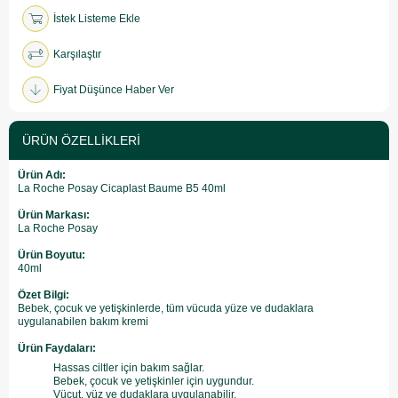
İstek Listeme Ekle
Karşılaştır
Fiyat Düşünce Haber Ver
ÜRÜN ÖZELLIKLERI
Ürün Adı:
La Roche Posay Cicaplast Baume B5 40ml
Ürün Markası:
La Roche Posay
Ürün Boyutu:
40ml
Özet Bilgi:
Bebek, çocuk ve yetişkinlerde, tüm vücuda yüze ve dudaklara
uygulanabilen bakım kremi
Ürün Faydaları:
Hassas ciltler için bakım sağlar.
Bebek, çocuk ve yetişkinler için uygundur.
Vücut, yüz ve dudaklara uygulanabilir.