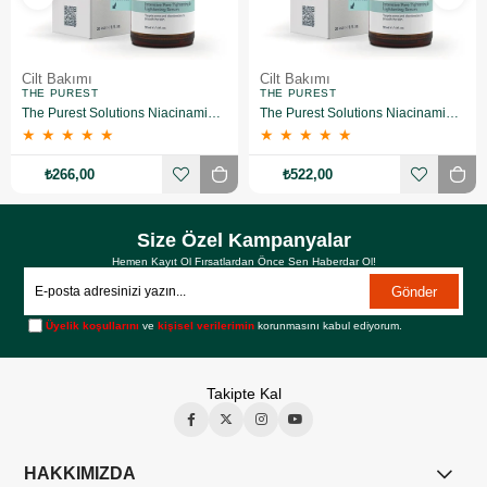
Cilt Bakımı
Cilt Bakımı
THE PUREST
THE PUREST
The Purest Solutions Niacinamide 5% + Zinc Pca 1% Gözenek Sıkılaştırıcı Yüz Serumu 30 ml
The Purest Solutions Niacinamide 5% + Zinc Pca 1% Gözenek Sıkılaştırıcı Yüz Serumu 30 ml 2 Adet
★
★
★
★
★
★
★
★
★
★
₺266,00
₺522,00
Size Özel Kampanyalar
Hemen Kayıt Ol Fırsatlardan Önce Sen Haberdar Ol!
Gönder
Üyelik koşullarını
ve
kişisel verilerimin
korunmasını kabul ediyorum.
Takipte Kal
HAKKIMIZDA