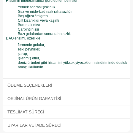
Histamin intoleransında görülebilen belirtiler:
Yemek sonrası şişkinlik
Gaz ve mide-bağırsak rahatsızlığı
Baş ağrısı / migren
Cilt kızarıklığı veya kaşıntı
Burun akıntısı
Çarpıntı hissi
Bazı gıdalardan sonra rahatsızlık
DAO enzimi, özellikle:
fermente gıdalar,
eski peynirler,
şarap,
işlenmiş etler,
deniz ürünleri gibi histamini yüksek yiyeceklerin sindiriminde destek
amaçlı kullanılır.
ÖDEME SEÇENEKLERI
ORJINAL ÜRÜN GARANTISI
TESLIMAT SÜRECI
UYARILAR VE İADE SÜRECI