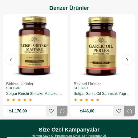
Benzer Ürünler
Bitkisel Ürünler
Bitkisel Ürünler
SOLGAR
SOLGAR
Solgar Reishi Shiitake Maitake Mushroom Extract 50 Kapsül
Solgar Garlic Oil Sarımsak Yağı 100 Kapsül
★
★
★
★
★
★
★
★
★
★
₺1.176,00
₺446,00
Size Özel Kampanyalar
Hemen Kayıt Ol Fırsatlardan Önce Sen Haberdar Ol!