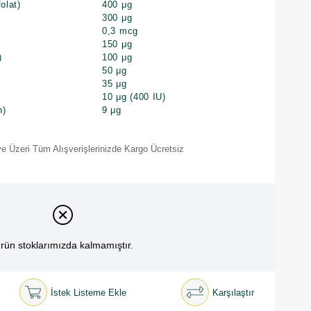
olat)
400 μg
300 μg
0,3 mcg
150 μg
)
100 μg
50 μg
35 μg
10 μg (400 IU)
n)
9 μg
e Üzeri Tüm Alışverişlerinizde Kargo Ücretsiz
rün stoklarımızda kalmamıştır.
İstek Listeme Ekle
Karşılaştır