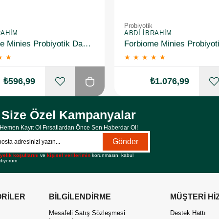
Probiyotik
RAHIM
ABDI İBRAHIM
Forbiome Minies Probiyotik Damla 8 ml
★
★
★
★
★
★
★
₺596,99
₺1.076,99
Size Özel Kampanyalar
Hemen Kayıt Ol Fırsatlardan Önce Sen Haberdar Ol!
Gönder
yelik koşullarını
ve
kişisel verilerimin
korunmasını kabul
diyorum.
RİLER
BİLGİLENDİRME
MÜŞTERİ Hİ
Mesafeli Satış Sözleşmesi
Destek Hattı