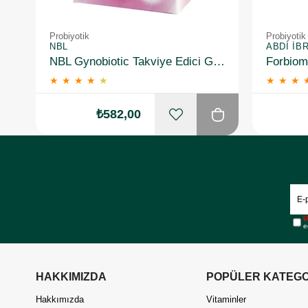
Probiyotik
Probiyotik
NBL
ABDI İB
NBL Gynobiotic Takviye Edici Gıda 10 Kapsül
★
★
★
★
★
★
★
★
₺582,00
Ü
e
HAKKIMIZDA
POPÜLER KATEGO
Hakkımızda
Vitaminler