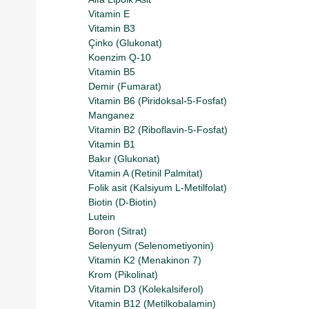
Vitamin E
Vitamin B3
Çinko (Glukonat)
Koenzim Q-10
Vitamin B5
Demir (Fumarat)
Vitamin B6 (Piridoksal-5-Fosfat)
Manganez
Vitamin B2 (Riboflavin-5-Fosfat)
Vitamin B1
Bakır (Glukonat)
Vitamin A (Retinil Palmitat)
Folik asit (Kalsiyum L-Metilfolat)
Biotin (D-Biotin)
Lutein
Boron (Sitrat)
Selenyum (Selenometiyonin)
Vitamin K2 (Menakinon 7)
Krom (Pikolinat)
Vitamin D3 (Kolekalsiferol)
Vitamin B12 (Metilkobalamin)