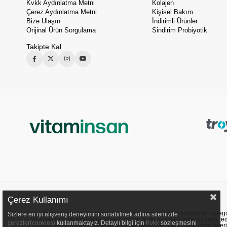
Kvkk Aydınlatma Metni
Kolajen
Çerez Aydınlatma Metni
Kişisel Bakım
Bize Ulaşın
İndirimli Ürünler
Orijinal Ürün Sorgulama
Sindirim Probiyotik
Takipte Kal
Çerez Kullanımı
Web sitemizde sunulan ürünler, vitaminler ve gıda takviyeleri kategori
Sizlere en iyi alışveriş deneyimini sunabilmek adına sitemizde
yapmamakta ve satılan ürünlerin herhangi bir hastalığı önleyici veya ted
çerezler(cookies)
kullanmaktayız. Detaylı bilgi için
Kvkk
sözleşmesini
nedenle yer verilen içerikler sadece bilgilendirme amacı taşır ve ürünler