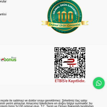
rular
ntisi
reçete ile satılmaz ve doktor onayı gerektirmez. Şirketimiz ilaç satışı
nin yerini almazlar. Amacımız tüketicilere en doğru bilgiyi sunmaktır; bu
rünlerin tümü %100 orijinal olup, T.C. Tarım ve Orman Bakanlığı tarafından