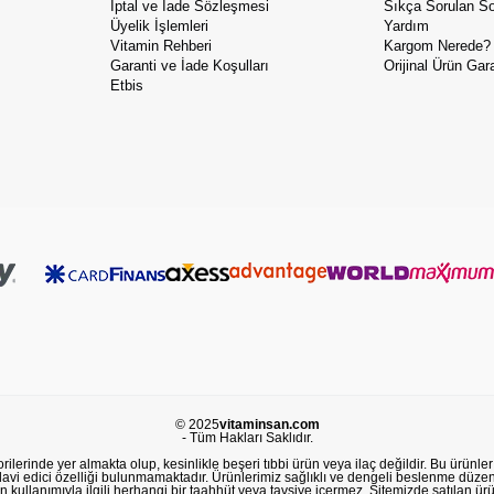
İptal ve İade Sözleşmesi
Sıkça Sorulan So
Üyelik İşlemleri
Yardım
Vitamin Rehberi
Kargom Nerede?
Garanti ve İade Koşulları
Orijinal Ürün Gara
Etbis
© 2025
vitaminsan.com
- Tüm Hakları Saklıdır.
lerinde yer almakta olup, kesinlikle beşeri tıbbi ürün veya ilaç değildir. Bu ürünler 
avi edici özelliği bulunmamaktadır. Ürünlerimiz sağlıklı ve dengeli beslenme düzeni
in kullanımıyla ilgili herhangi bir taahhüt veya tavsiye içermez. Sitemizde satılan ü