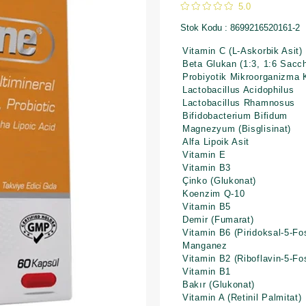
5.0
Stok Kodu
8699216520161-2
Vitamin C (L-Askorbik Asit)
Beta Glukan (1:3, 1:6 Sacc
Probiyotik Mikroorganizma 
Lactobacillus Acidophilus
Lactobacillus Rhamnosus
Bifidobacterium Bifidum
Magnezyum (Bisglisinat)
Alfa Lipoik Asit
Vitamin E
Vitamin B3
Çinko (Glukonat)
Koenzim Q-10
Vitamin B5
Demir (Fumarat)
Vitamin B6 (Piridoksal-5-Fo
Manganez
Vitamin B2 (Riboflavin-5-Fo
Vitamin B1
Bakır (Glukonat)
Vitamin A (Retinil Palmitat)