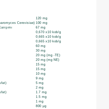
120 mg
haromyces Cerevisiae)
100 mg
Karışımı
67 mg
0,670 x10 kob/g
0,665 x10 kob/g
0,665 x10 kob/g
60 mg
30 mg
20 mg (mg ­-TE)
20 mg (mg NE)
15 mg
15 mg
10 mg
9 mg
sfat)
5 mg
2 mg
sfat)
1.7 mg
1.5 mg
1 mg
800 μg