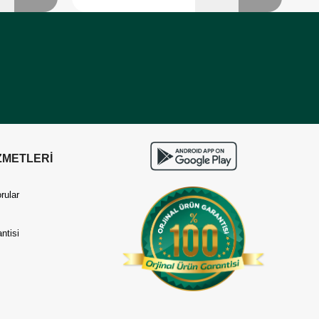
ZMETLERİ
rular
ntisi