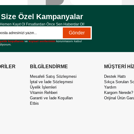
Size Özel Kampanyalar
Hemen Kayıt Ol Fırsatlardan Önce Sen Haberdar Ol!
Gönder
yelik koşullarını
ve
kişisel verilerimin
korunmasını kabul
diyorum.
RİLER
BİLGİLENDİRME
MÜŞTERİ Hİ
Mesafeli Satış Sözleşmesi
Destek Hattı
İptal ve İade Sözleşmesi
Sıkça Sorulan So
Üyelik İşlemleri
Yardım
Vitamin Rehberi
Kargom Nerede?
Garanti ve İade Koşulları
Orijinal Ürün Gara
Etbis