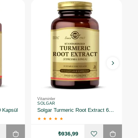
Vitaminler
Vi
SOLGAR
S
0 Kapsül
Solgar Turmeric Root Extract 60 Kapsül
★
★
★
★
★
₺936,99