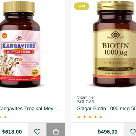
Yeni
Ürün
Vitaminler
SOLGAR
Solgar Kangavites Tropikal Meyve Aromalı 60 Tablet
Solgar Biotin 1000 mcg 5
★
★
★
★
★
★
★
₺618,00
₺496,00