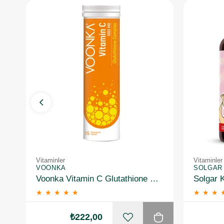
Vitaminler
Vitaminler
VOONKA
SOLGAR
Voonka Vitamin C Glutathione Complex Efervesan 15 Tablet
★
★
★
★
★
★
★
★
₺222,00