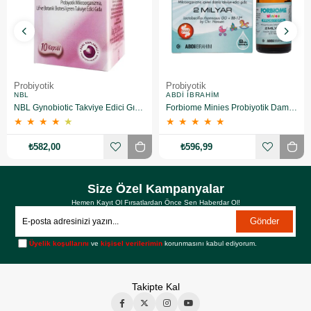
Probiyotik
Probiyotik
NBL
ABDI İBRAHIM
NBL Gynobiotic Takviye Edici Gıda 10 Kapsül
Forbiome Minies Probiyotik Damla 8 ml
★
★
★
★
★
★
★
★
★
★
₺582,00
₺596,99
Size Özel Kampanyalar
Hemen Kayıt Ol Fırsatlardan Önce Sen Haberdar Ol!
Gönder
Üyelik koşullarını
ve
kişisel verilerimin
korunmasını kabul ediyorum.
Takipte Kal