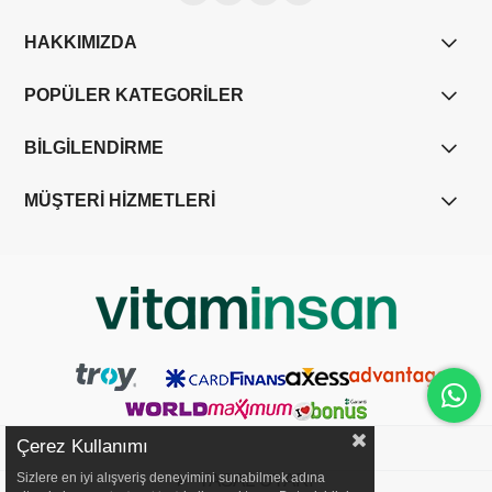
HAKKIMIZDA
POPÜLER KATEGORİLER
BİLGİLENDİRME
MÜŞTERİ HİZMETLERİ
Çerez Kullanımı
YASAL UYARI
Sizlere en iyi alışveriş deneyimini sunabilmek adına