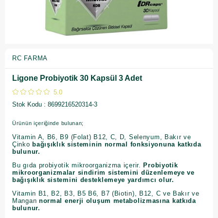
RC FARMA
Ligone Probiyotik 30 Kapsül 3 Adet
5.0
Stok Kodu
8699216520314-3
Ürünün içeriğinde bulunan;
Vitamin A, B6, B9 (Folat) B12, C, D, Selenyum, Bakır ve
Çinko
bağışıklık sisteminin normal fonksiyonuna katkıda
bulunur.
Bu gıda probiyotik mikroorganizma içerir.
Probiyotik
mikroorganizmalar sindirim sistemini düzenlemeye ve
bağışıklık sistemini desteklemeye yardımcı olur.
Vitamin B1, B2, B3, B5 B6, B7 (Biotin), B12, C ve Bakır ve
Mangan
normal enerji oluşum metabolizmasına katkıda
bulunur.