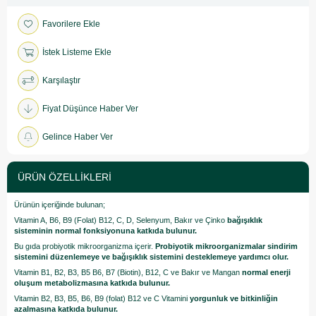
Favorilere Ekle
İstek Listeme Ekle
Karşılaştır
Fiyat Düşünce Haber Ver
Gelince Haber Ver
ÜRÜN ÖZELLIKLERI
Ürünün içeriğinde bulunan;
Vitamin A, B6, B9 (Folat) B12, C, D, Selenyum, Bakır ve Çinko
bağışıklık
sisteminin normal fonksiyonuna katkıda bulunur.
Bu gıda probiyotik mikroorganizma içerir.
Probiyotik mikroorganizmalar sindirim
sistemini düzenlemeye ve bağışıklık sistemini desteklemeye yardımcı olur.
Vitamin B1, B2, B3, B5 B6, B7 (Biotin), B12, C ve Bakır ve Mangan
normal enerji
oluşum metabolizmasına katkıda bulunur.
Vitamin B2, B3, B5, B6, B9 (folat) B12 ve C Vitamini
yorgunluk ve bitkinliğin
azalmasına katkıda bulunur.