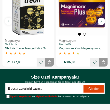
Magnezyum
Magnezyum
NBT LIFE
TAB İLAÇ
Nbt Life Treon Takviye Edici Gıda 90 Kapsül
Magnimore Plus Magnezyum İçeren Takviye Edici Gıda 60 Kapsül
★
★
★
★
★
★
★
★
★
★
₺1.177,00
₺806,00
Size Özel Kampanyalar
Hemen Kayıt Ol Fırsatlardan Önce Sen Haberdar Ol!
Gönder
Üyelik koşullarını
ve
kişisel verilerimin
korunmasını kabul ediyorum.