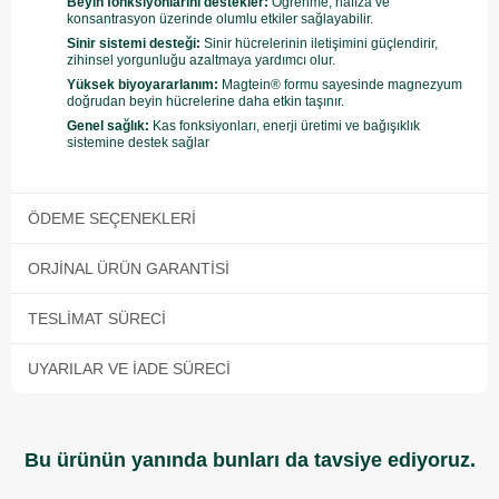
Beyin fonksiyonlarını destekler:
Öğrenme, hafıza ve
konsantrasyon üzerinde olumlu etkiler sağlayabilir.
Sinir sistemi desteği:
Sinir hücrelerinin iletişimini güçlendirir,
zihinsel yorgunluğu azaltmaya yardımcı olur.
Yüksek biyoyararlanım:
Magtein® formu sayesinde magnezyum
doğrudan beyin hücrelerine daha etkin taşınır.
Genel sağlık:
Kas fonksiyonları, enerji üretimi ve bağışıklık
sistemine destek sağlar
ÖDEME SEÇENEKLERI
ORJINAL ÜRÜN GARANTISI
TESLIMAT SÜRECI
UYARILAR VE İADE SÜRECI
Bu ürünün yanında bunları da tavsiye ediyoruz.