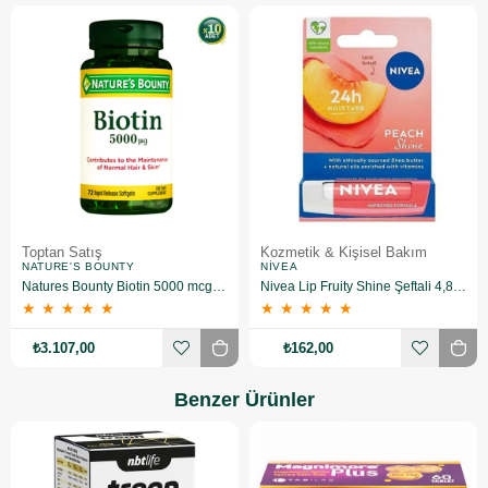
Toptan Satış
Kozmetik & Kişisel Bakım
NATURE'S BOUNTY
NIVEA
Natures Bounty Biotin 5000 mcg Takviye Edici Gıda 72 Kapsül 10 Adet
Nivea Lip Fruity Shine Şeftali 4,8 gr
★
★
★
★
★
★
★
★
★
★
₺3.107,00
₺162,00
Benzer Ürünler