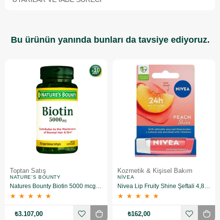
Bu ürünün yanında bunları da tavsiye ediyoruz.
Toptan Satış
Kozmetik & Kişisel Bakım
NATURE'S BOUNTY
NIVEA
Natures Bounty Biotin 5000 mcg Takviye Edici Gıda 72 Kapsül 10 Adet
Nivea Lip Fruity Shine Şeftali 4,8 gr
★
★
★
★
★
★
★
★
★
★
₺3.107,00
₺162,00