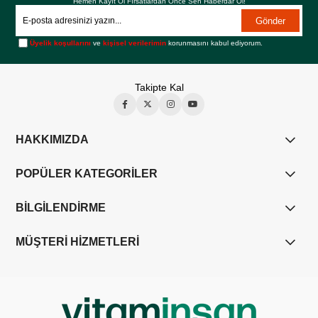
Hemen Kayıt Ol Fırsatlardan Önce Sen Haberdar Ol!
Gönder
Üyelik koşullarını
ve
kişisel verilerimin
korunmasını kabul ediyorum.
Takipte Kal
HAKKIMIZDA
POPÜLER KATEGORİLER
BİLGİLENDİRME
MÜŞTERİ HİZMETLERİ