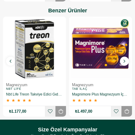
Benzer Ürünler
Magnezyum
Magnezyum
NBT LIFE
TAB İLAÇ
Nbt Life Treon Takviye Edici Gıda 90 Kapsül
Magnimore Plus Magnezyum İçeren Takviye Edici Gıda 60 Kapsül 2 Adet
★
★
★
★
★
★
★
★
★
★
₺1.177,00
₺1.497,00
Size Özel Kampanyalar