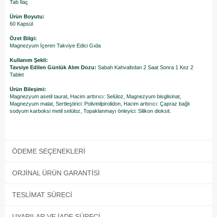
Tab İlaç
Ürün Boyutu:
60 Kapsül
Özet Bilgi:
Magnezyum İçeren Takviye Edici Gıda
Kullanım Şekli:
Tavsiye Edilen Günlük Alım Dozu:
Sabah Kahvaltıdan 2 Saat Sonra 1 Kez 2
Tablet
Ürün Bileşimi:
Magnezyum asetil taurat, Hacim arttırıcı: Selüloz, Magnezyum bisglisinat,
Magnezyum malat, Sertleştirici: Polivinilpirolidon, Hacim arttırıcı: Çapraz bağlı
sodyum karboksi metil selüloz, Topaklanmayı önleyici: Silikon dioksit.
ÖDEME SEÇENEKLERI
ORJINAL ÜRÜN GARANTISI
TESLIMAT SÜRECI
UYARILAR VE İADE SÜRECI