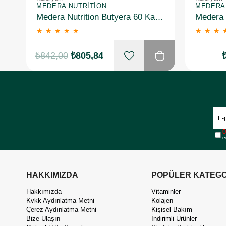
MEDERA NUTRITION
MEDERA 
Medera Nutrition Butyera 60 Kapsül
★
★
★
★
★
★
★
★
₺842,00
₺805,84
Ü
e
HAKKIMIZDA
POPÜLER KATEGO
Hakkımızda
Vitaminler
Kvkk Aydınlatma Metni
Kolajen
Çerez Aydınlatma Metni
Kişisel Bakım
Bize Ulaşın
İndirimli Ürünler