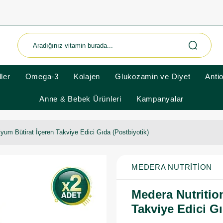
ler
Omega-3
Kolajen
Glukozamin ve Diyet
Anti
Anne & Bebek Ürünleri
Kampanyalar
iyum Bütirat İçeren Takviye Edici Gıda (Postbiyotik)
MEDERA NUTRITION
Medera Nutritio
Takviye Edici Gı