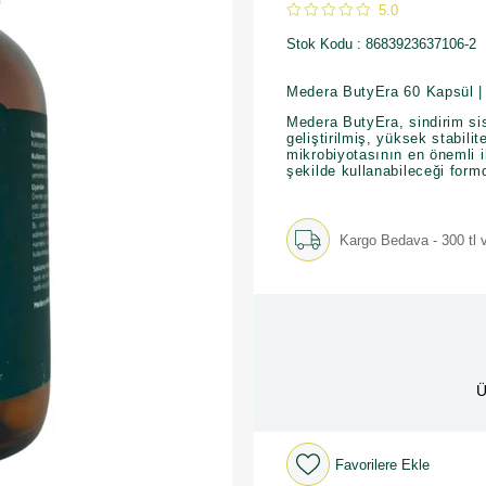
5.0
Stok Kodu
8683923637106-2
Medera ButyEra 60 Kapsül | 
Medera ButyEra, sindirim si
geliştirilmiş, yüksek stabili
mikrobiyotasının en önemli ih
şekilde kullanabileceği form
Kargo Bedava - 300 tl v
Ü
Favorilere Ekle