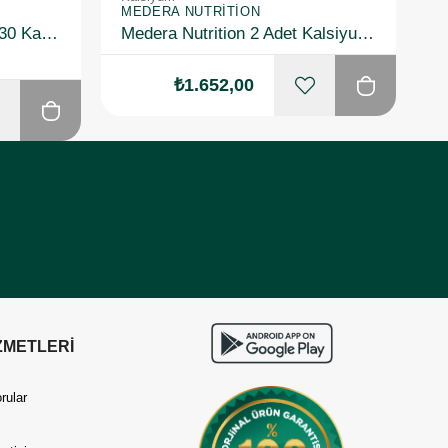
MEDERA NUTRITION
M
Medera Nutrition Butyera 30 Kapsül
Medera Nutrition 2 Adet Kalsiyum Bütirat İçeren Takviye Edici Gıda (Postbiyotik)
₺1.652,00
ZMETLERİ
rular