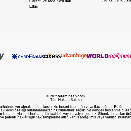
Garanti ve İade Koşulları
Orijinal Ürün Gara
Etbis
© 2025
vitaminsan.com
- Tüm Hakları Saklıdır.
lerinde yer almakta olup, kesinlikle beşeri tıbbi ürün veya ilaç değildir. Bu ürünler 
avi edici özelliği bulunmamaktadır. Ürünlerimiz sağlıklı ve dengeli beslenme düzeni
in kullanımıyla ilgili herhangi bir taahhüt veya tavsiye içermez. Sitemizde satılan ü
 patentli haklar ilgili hak sahiplerine aittir. Yanlış anlaşılmış veya yanıltıcı buluna