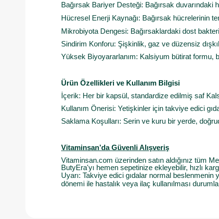
Bağırsak Bariyer Desteği: Bağırsak duvarındaki hü
Hücresel Enerji Kaynağı: Bağırsak hücrelerinin tem
Mikrobiyota Dengesi: Bağırsaklardaki dost bakter
Sindirim Konforu: Şişkinlik, gaz ve düzensiz dış
Yüksek Biyoyararlanım: Kalsiyum bütirat formu, bü
Ürün Özellikleri ve Kullanım Bilgisi
İçerik: Her bir kapsül, standardize edilmiş saf Kals
Kullanım Önerisi: Yetişkinler için takviye edici gıd
Saklama Koşulları: Serin ve kuru bir yerde, doğr
Vitaminsan’da Güvenli Alışveriş
Vitaminsan.com üzerinden satın aldığınız tüm Mede
ButyEra'yı hemen sepetinize ekleyebilir, hızlı karg
Uyarı: Takviye edici gıdalar normal beslenmenin y
dönemi ile hastalık veya ilaç kullanılması duruml