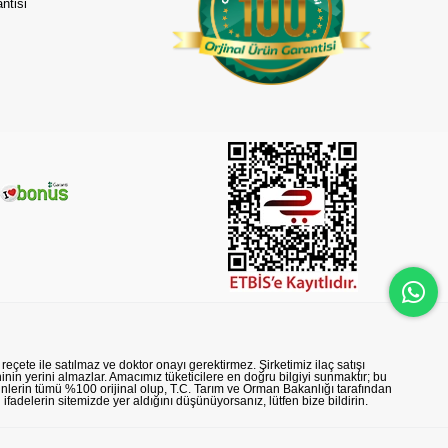
ntisi
reçete ile satılmaz ve doktor onayı gerektirmez. Şirketimiz ilaç satışı
nin yerini almazlar. Amacımız tüketicilere en doğru bilgiyi sunmaktır; bu
rünlerin tümü %100 orijinal olup, T.C. Tarım ve Orman Bakanlığı tarafından
n ifadelerin sitemizde yer aldığını düşünüyorsanız, lütfen bize bildirin.