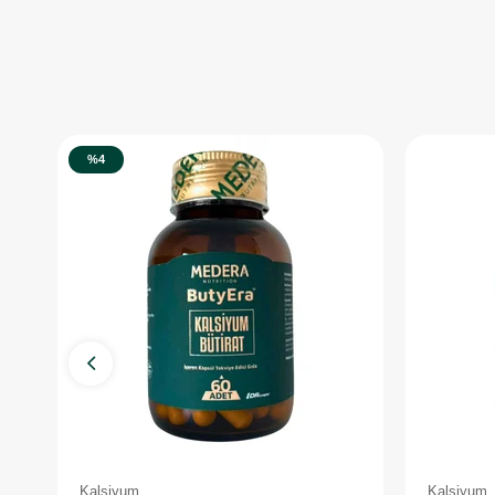
%4
Kalsiyum
Kalsiyum