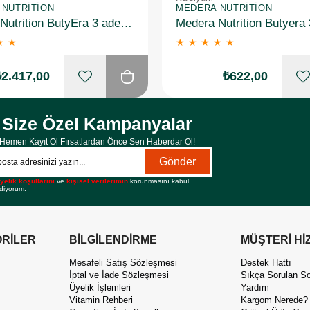
NUTRITION
MEDERA NUTRITION
Medera Nutrition ButyEra 3 adet Kalsiyum Bütirat (Postbiyotik) İçeren Takviye Edici Gıda - 3'LÜ SET
★
★
★
★
★
★
★
₺2.417,00
₺622,00
Size Özel Kampanyalar
Hemen Kayıt Ol Fırsatlardan Önce Sen Haberdar Ol!
Gönder
yelik koşullarını
ve
kişisel verilerimin
korunmasını kabul
diyorum.
RİLER
BİLGİLENDİRME
MÜŞTERİ Hİ
Mesafeli Satış Sözleşmesi
Destek Hattı
İptal ve İade Sözleşmesi
Sıkça Sorulan So
Üyelik İşlemleri
Yardım
Vitamin Rehberi
Kargom Nerede?