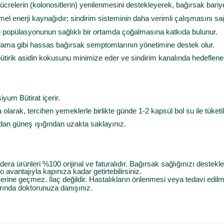
crelerin (kolonositlerin) yenilenmesini destekleyerek, bağırsak bari
el enerji kaynağıdır; sindirim sisteminin daha verimli çalışmasını sağ
i popülasyonunun sağlıklı bir ortamda çoğalmasına katkıda bulunur.
kılama gibi hassas bağırsak semptomlarının yönetimine destek olur.
tirik asidin kokusunu minimize eder ve sindirim kanalında hedeflenen 
iyum Bütirat içerir.
a olarak, tercihen yemeklerle birlikte günde 1-2 kapsül bol su ile tüketil
udan güneş ışığından uzakta saklayınız.
ra ürünleri %100 orijinal ve faturalıdır. Bağırsak sağlığınızı destekl
o avantajıyla kapınıza kadar getirtebilirsiniz.
erine geçmez. İlaç değildir. Hastalıkların önlenmesi veya tedavi edi
arında doktorunuza danışınız.