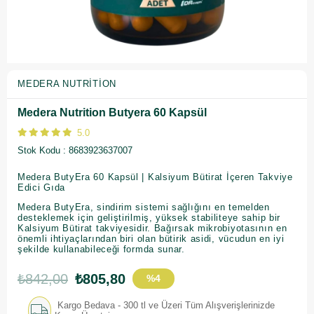
MEDERA NUTRITION
Medera Nutrition Butyera 60 Kapsül
5.0
Stok Kodu
8683923637007
Medera ButyEra 60 Kapsül | Kalsiyum Bütirat İçeren Takviye
Edici Gıda
Medera ButyEra, sindirim sistemi sağlığını en temelden
desteklemek için geliştirilmiş, yüksek stabiliteye sahip bir
Kalsiyum Bütirat takviyesidir. Bağırsak mikrobiyotasının en
önemli ihtiyaçlarından biri olan bütirik asidi, vücudun en iyi
şekilde kullanabileceği formda sunar.
₺842,00
₺805,80
%
4
İndirim
Kargo Bedava - 300 tl ve Üzeri Tüm Alışverişlerinizde