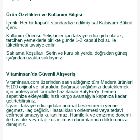
Ürün Özellikleri ve Kullanım Bilgisi
İçerik: Her bir kapsül, standardize edilmiş saf Kalsiyum Bütirat
içerir.
Kullanım Önerisi: Yetişkinler için takviye edici gıda olarak,
tercihen yemeklerle birlikte günde 1-2 kapsül bol su ile
tüketilmesi tavsiye edilir.
Saklama Koşulları: Serin ve kuru bir yerde, doğrudan güneş
ışığından uzakta saklayınız.
Vitaminsan’da Güvenli Alışveriş
Vitaminsan.com üzerinden satın aldığınız tüm Medera ürünleri
%100 orijinal ve faturalıdır. Bağırsak sağlığınızı desteklemek
için profesyonel formülle hazırlanan ButyEra'yı hemen
sepetinize ekleyebilir, hızlı kargo avantajıyla kapınıza kadar
getirtebilirsiniz.
Uyarı: Takviye edici gıdalar normal beslenmenin yerine
geçmez. İlaç değildir. Hastalıkların önlenmesi veya tedavi
edilmesi amacıyla kullanılmaz. Hamilelik ve emzirme dönemi
ile hastalık veya ilaç kullanılması durumlarında doktorunuza
danışınız.