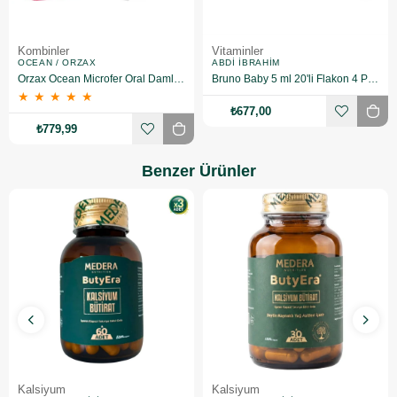
Kombinler
Vitaminler
OCEAN / ORZAX
ABDI İBRAHIM
Orzax Ocean Microfer Oral Damla 30 ML + Vitamin D3 600 IU Sprey 20 ML
Bruno Baby 5 ml 20'li Flakon 4 Paket Serum Fizyolojik
★
★
★
★
★
₺677,00
₺779,99
Benzer Ürünler
Kalsiyum
Kalsiyum