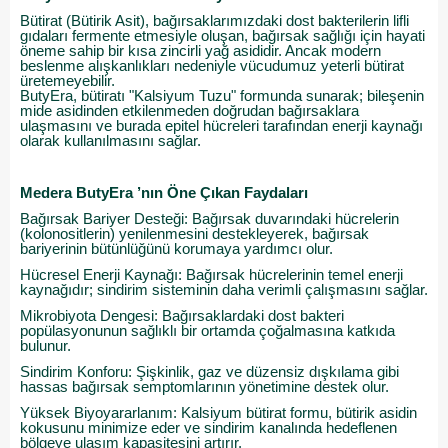
Bütirat (Bütirik Asit), bağırsaklarımızdaki dost bakterilerin lifli
gıdaları fermente etmesiyle oluşan, bağırsak sağlığı için hayati
öneme sahip bir kısa zincirli yağ asididir. Ancak modern
beslenme alışkanlıkları nedeniyle vücudumuz yeterli bütirat
üretemeyebilir.
ButyEra, bütiratı "Kalsiyum Tuzu" formunda sunarak; bileşenin
mide asidinden etkilenmeden doğrudan bağırsaklara
ulaşmasını ve burada epitel hücreleri tarafından enerji kaynağı
olarak kullanılmasını sağlar.
Medera ButyEra ’nın Öne Çıkan Faydaları
Bağırsak Bariyer Desteği: Bağırsak duvarındaki hücrelerin
(kolonositlerin) yenilenmesini destekleyerek, bağırsak
bariyerinin bütünlüğünü korumaya yardımcı olur.
Hücresel Enerji Kaynağı: Bağırsak hücrelerinin temel enerji
kaynağıdır; sindirim sisteminin daha verimli çalışmasını sağlar.
Mikrobiyota Dengesi: Bağırsaklardaki dost bakteri
popülasyonunun sağlıklı bir ortamda çoğalmasına katkıda
bulunur.
Sindirim Konforu: Şişkinlik, gaz ve düzensiz dışkılama gibi
hassas bağırsak semptomlarının yönetimine destek olur.
Yüksek Biyoyararlanım: Kalsiyum bütirat formu, bütirik asidin
kokusunu minimize eder ve sindirim kanalında hedeflenen
bölgeye ulaşım kapasitesini artırır.