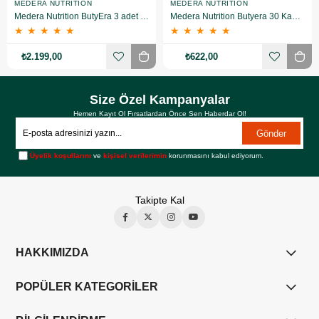
MEDERA NUTRITION
MEDERA NUTRITION
Medera Nutrition ButyEra 3 adet Kalsiyum Bütirat (Postbiyotik) İçeren Takviye Edici Gıda - 3'LÜ SET
Medera Nutrition Butyera 30 Kapsül
★
★
★
★
★
★
★
★
★
★
₺2.199,00
₺622,00
Size Özel Kampanyalar
Hemen Kayıt Ol Fırsatlardan Önce Sen Haberdar Ol!
Gönder
Üyelik koşullarını
ve
kişisel verilerimin
korunmasını kabul ediyorum.
Takipte Kal
HAKKIMIZDA
POPÜLER KATEGORİLER