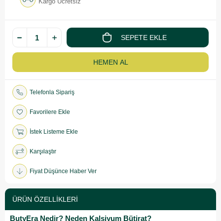
Kargo Ücretsiz
Telefonla Sipariş
Favorilere Ekle
İstek Listeme Ekle
Karşılaştır
Fiyat Düşünce Haber Ver
ÜRÜN ÖZELLIKLERI
ButyEra Nedir? Neden Kalsiyum Bütirat?