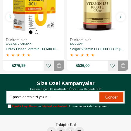
D Vitaminleri
D Vitaminleri
OCEAN / ORZAX
SOLGAR
Orzax Ocean Vitamin D3 600 IU Sprey 20 ml
Solgar Vitamin D3 1000 IU (25 µg) 100 Yumuşak Jelatin Kapsül
★
★
★
★
★
★
★
★
★
★
₺276,99
₺536,00
Size Özel Kampanyalar
Hemen Kayıt Ol Fırsatlardan Önce Sen Haberdar Ol!
Gönder
Üyelik koşullarını
ve
kişisel verilerimin
korunmasını kabul ediyorum.
Takipte Kal