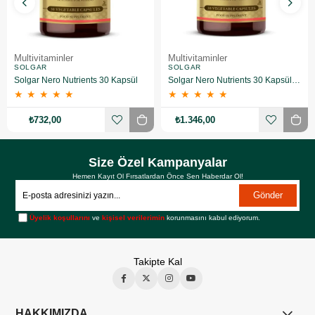
Multivitaminler
Multivitaminler
SOLGAR
SOLGAR
Solgar Nero Nutrients 30 Kapsül
Solgar Nero Nutrients 30 Kapsül 2 Adet
★
★
★
★
★
★
★
★
★
★
₺732,00
₺1.346,00
Size Özel Kampanyalar
Hemen Kayıt Ol Fırsatlardan Önce Sen Haberdar Ol!
Gönder
Üyelik koşullarını
ve
kişisel verilerimin
korunmasını kabul ediyorum.
Takipte Kal
HAKKIMIZDA