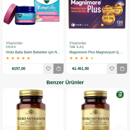
Vitaminler
Vitaminler
VICKS
TAB İLAÇ
Vicks Baby Balm Bebekler için Nemlendirici 50 gr
Magnimore Plus Magnezyum İçeren Takviye Edici Gıda 120 Tablet
★
★
★
★
★
★
★
★
★
★
₺197,00
₺1.461,90
Benzer Ürünler