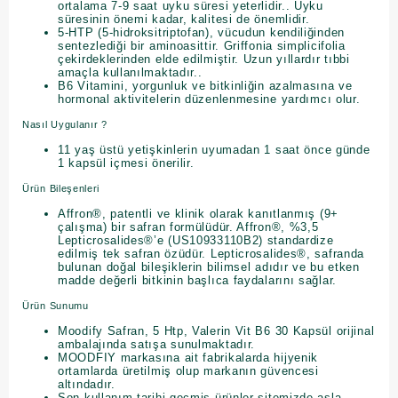
ortalama 7-9 saat uyku süresi yeterlidir.. Uyku
süresinin önemi kadar, kalitesi de önemlidir.
5-HTP (5-hidroksitriptofan), vücudun kendiliğinden
sentezlediği bir aminoasittir. Griffonia simplicifolia
çekirdeklerinden elde edilmiştir. Uzun yıllardır tıbbi
amaçla kullanılmaktadır..
B6 Vitamini, yorgunluk ve bitkinliğin azalmasına ve
hormonal aktivitelerin düzenlenmesine yardımcı olur.
Nasıl Uygulanır ?
11 yaş üstü yetişkinlerin uyumadan 1 saat önce günde
1 kapsül içmesi önerilir.
Ürün Bileşenleri
Affron®, patentli ve klinik olarak kanıtlanmış (9+
çalışma) bir safran formülüdür. Affron®, %3,5
Lepticrosalides®’e (US10933110B2) standardize
edilmiş tek safran özüdür. Lepticrosalides®, safranda
bulunan doğal bileşiklerin bilimsel adıdır ve bu etken
madde değerli bitkinin başlıca faydalarını sağlar.
Ürün Sunumu
Moodify Safran, 5 Htp, Valerin Vit B6 30 Kapsül orijinal
ambalajında satışa sunulmaktadır.
MOODFIY markasına ait fabrikalarda hijyenik
ortamlarda üretilmiş olup markanın güvencesi
altındadır.
Son kullanım tarihi geçmiş ürünler sitemizde asla