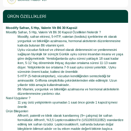
ÜRÜN ÖZELLIKLERI
Moodify Safran, 5 Htp, Valerin Vit B6 30 Kapsül
Moodify Safran, 5 Htp, Valerin Vit B6 30 Kapsül Özellikleri Nelerdir ?
Moodify, safran ektresi, 5-HTP, valerian (kediotu) içeriklerine ek olarak
yorgunluk ve bitkinliğin azalmasına, hormonal aktivitenin düzenlenmesine
katkıda bulunan B6 vitamini içerir.
Uyku vücudun fiziksel ve zihinsel olarak dinlenmesini ve yenilenmesini
sağlayan biyolojik bir süreçtir.Günlük uyku süresi insandan insana ve yaşa
göre değişmektedir. Yenidoğanlarda uyku süresi yaklaşık 18 saat kadar
iken, 5-12 Yaş döneminde ihtiyaç duyulan ortalama süresi 11-13 saate
düşer. Yetişkinlerde ise ortalama 7-9 saat uyku süresi yeterlidir.. Uyku
süresinin önemi kadar, kalitesi de önemlidir.
5-HTP (5-hidroksitriptofan), vücudun kendiliğinden sentezlediği bir
aminoasittir. Griffonia simplicifolia çekirdeklerinden elde edilmiştir. Uzun
yıllardır tıbbi amaçla kullanılmaktadır..
B6 Vitamini, yorgunluk ve bitkinliğin azalmasına ve hormonal aktivitelerin
düzenlenmesine yardımcı olur.
Nasıl Uygulanır ?
11 yaş üstü yetişkinlerin uyumadan 1 saat önce günde 1 kapsül içmesi
önerilir.
Ürün Bileşenleri
Affron®, patentli ve klinik olarak kanıtlanmış (9+ çalışma) bir safran
formülüdür. Affron®, %3,5 Lepticrosalides®’e (US10933110B2) standardize
edilmiş tek safran özüdür. Lepticrosalides®, safranda bulunan doğal
bileşiklerin bilimsel adıdır ve bu etken madde değerli bitkinin başlıca