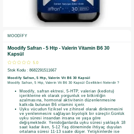
MOODIFY
Moodify Safran - 5 Htp - Valerin Vitamin B6 30
Kapsül
5.0
Stok Kodu
8682291511667
Moodify Safran, 5 Htp, Valerin Vit B6 30 Kapsül
Moodify Safran, 5 Htp, Valerin Vit B6 30 Kapsül Özellikleri Nelerdir ?
Moodify, safran ektresi, 5-HTP, valerian (kediotu)
içeriklerine ek olarak yorgunluk ve bitkinliğin
azalmasına, hormonal aktivitenin düzenlenmesine
katkıda bulunan B6 vitamini içerir.
Uyku vücudun fiziksel ve zihinsel olarak dinlenmesini
ve yenilenmesini sağlayan biyolojik bir süreçtir.Günlük
uyku süresi insandan insana ve yaşa göre
değişmektedir. Yenidoğanlarda uyku süresi yaklaşık 18
saat kadar iken, 5-12 Yaş döneminde ihtiyaç duyulan
ortalama süresi 11-13 saate düşer. Yetişkinlerde ise