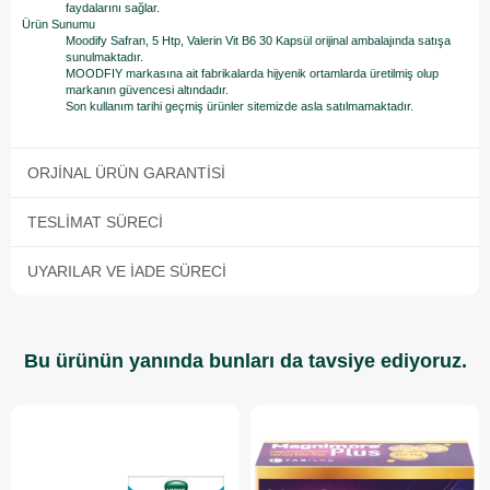
faydalarını sağlar.
Ürün Sunumu
Moodify Safran, 5 Htp, Valerin Vit B6 30 Kapsül orijinal ambalajında satışa
sunulmaktadır.
MOODFIY markasına ait fabrikalarda hijyenik ortamlarda üretilmiş olup
markanın güvencesi altındadır.
Son kullanım tarihi geçmiş ürünler sitemizde asla satılmamaktadır.
ORJINAL ÜRÜN GARANTISI
TESLIMAT SÜRECI
UYARILAR VE İADE SÜRECI
Bu ürünün yanında bunları da tavsiye ediyoruz.