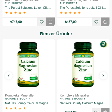
THE PUREST
THE PUREST
The Purest Solutions Lekeli Ciltler İçin Antioksidan Destekli Güneş Kremi, 50+ SPF UVA/UVB Blemish Defense, Antioxidant Protection 2li paket
The Purest Solutions Lekeli Ciltler İçin Renkli Güneş Kremi SPF50+ 50 ML
★
★
★
★
★
★
★
★
★
★
₺747,00
₺437,00
Benzer Ürünler
Kompleks Mineraller
Kompleks Mineraller
NATURE'S BOUNTY
NATURE'S BOUNTY
Natures Bounty Calcium Magnesium Zinc + D3 Takviye Edici Gıda 100 Tablet
Nature's Bounty Calcium Magnesium Zinc 100 Tablet 2 Adet
★
★
★
★
★