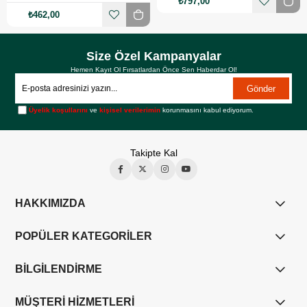
₺797,00
₺462,00
Size Özel Kampanyalar
Hemen Kayıt Ol Fırsatlardan Önce Sen Haberdar Ol!
Gönder
Üyelik koşullarını
ve
kişisel verilerimin
korunmasını kabul ediyorum.
Takipte Kal
HAKKIMIZDA
POPÜLER KATEGORİLER
BİLGİLENDİRME
MÜŞTERİ HİZMETLERİ